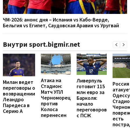
ЧМ-2026: анонс дня – Испания vs Кабо-Верде,
Бельгия vs Египет, Саудовская Аравия vs Уругвай
Внутри sport.bigmir.net
Атака на
Ливерпуль
Милан ведет
Россия
Стадион:
готовит 115
переговоры о
атакуе
Матч УПЛ
млн евро за
возвращении
Одессу
Черноморец
Барколя:
Леандро
Стадио
против
начало
Паредеса в
Черно
Колоса
переговоров
Серию А
повреж
перенесен
с ПСЖ
есть
постра