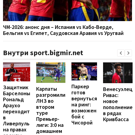
ЧМ-2026: анонс дня – Испания vs Кабо-Верде,
Бельгия vs Египет, Саудовская Аравия vs Уругвай
Внутри sport.bigmir.net
Паркер
Защитник
Карпаты
Венесуэлец
готов
Барселоны
разгромили
Ривас:
вернуться
Рональд
ЛНЗ во
новое
на ринг:
Араухо
втором
пополнение
возможен
переходит
туре
в рядах
бой с
в
Премьер-
Кривбасса
Чисорой
Ливерпуль
лиги: 3:0 на
на правах
домашнем