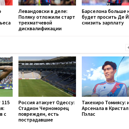
о
Левандовски в деле:
Барселона больше 
Поляку отложили старт
будет просить Де Й
ньеса
трехматчевой
снизить зарплату
дисквалификации
 115
Россия атакует Одессу:
Такехиро Томиясу: 
я:
Стадион Черноморец
Арсенала в Кристал
в с
поврежден, есть
Пэлас
пострадавшие