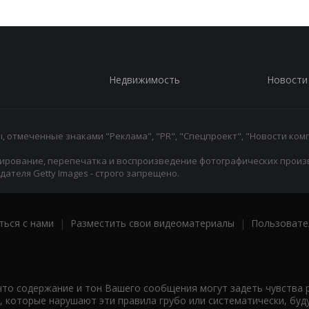
Недвижимость
Новости
 отмеченные знаками "Реклама", "PR", "Спецпроект", "Новости комп
ирование, перепечатка и воспроизведение фотографических произ
ателя Getty Images - строго запрещено.
ться с нами
|
Разместить свои видеоматериалы
|
Пользовате
что содержание и тон Вашего сообщения могут задеть чувства 
 которые нарушают эти правила грубо или систематически, буд