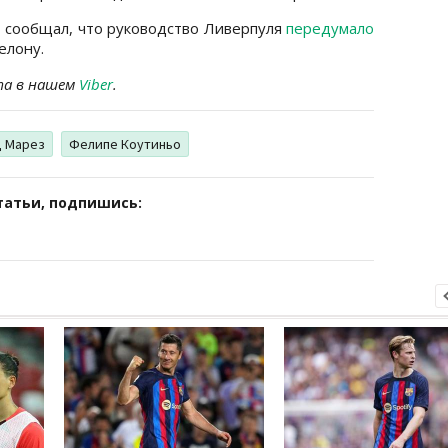
t
сообщал, что руководство Ливерпуля
передумало
елону.
та в нашем
Viber
.
 Марез
Фелипе Коутиньо
татьи, подпишись: