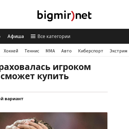
о
Афиша
Все категории
Хоккей
Теннис
ММА
Авто
Киберспорт
Экстрим
раховалась игроком
е сможет купить
й вариант