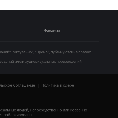
Финансы
аний", "Актуально", "Промо", публикуются на правах
ведений и/или аудиовизуальных произведений
льское Соглашение
|
Политика в сфере
реальных людей, непосредственно или косвенно
ут заблокированы.