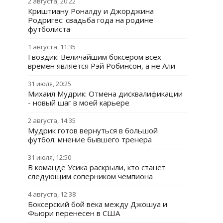
2 августа, 20:22
Криштиану Роналду и Джорджина
Родригес: свадьба года на родине
футболиста
1 августа, 11:35
Гвоздик: Величайшим боксером всех
времен является Рэй Робинсон, а не Али
31 июля, 20:25
Михаил Мудрик: Отмена дисквалификации
- новый шаг в моей карьере
2 августа, 14:35
Мудрик готов вернуться в большой
футбол: мнение бывшего тренера
31 июля, 12:50
В команде Усика раскрыли, кто станет
следующим соперником чемпиона
4 августа, 12:38
Боксерский бой века между Джошуа и
Фьюри перенесен в США