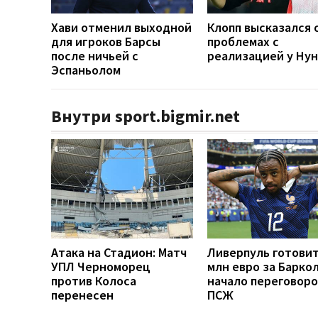
Хави отменил выходной
Клопп высказался 
для игроков Барсы
проблемах с
после ничьей с
реализацией у Ну
Эспаньолом
Внутри sport.bigmir.net
Атака на Стадион: Матч
Ливерпуль готовит
УПЛ Черноморец
млн евро за Баркол
против Колоса
начало переговоро
перенесен
ПСЖ