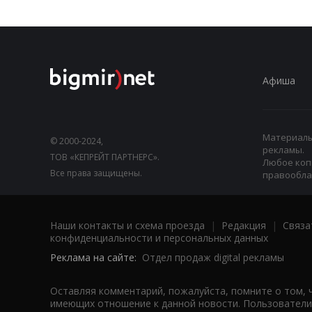
Афиша
Материалы,
© 2000-2024,
рекламы.
ТОВ «КЕПРЕЙТ ПАРТНЕРС».
Любое коп
Все права защищены.
правооблад
Наши контакты и схема проезда
|
Редакция
|
Связа
конфиденциальности и персональных данных
Реклама на сайте:
Отдел продаж digital рекламы
Оставляя комментарий, пожалуйста, помните о том, 
имеющих отношение к данной новости. Пользователи,