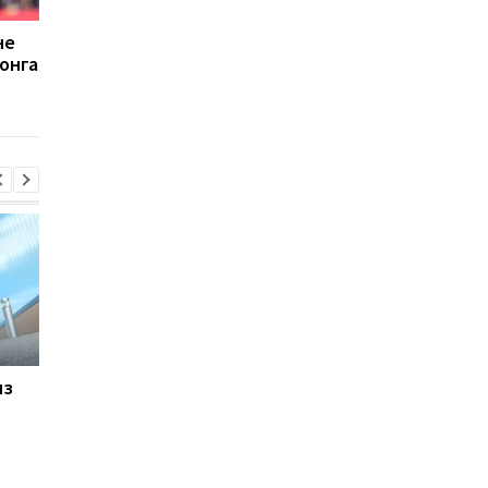
не
Вингер Реала
Барселона находитс
онга
находится в шорт-
поисках правого
листе Барселоны
защитника
из
Барселона привлекает
Где состоится бой
Родри: Трансферный
Джошуа - Фьюри?
переход на 70
Промоутер озвучил
миллионов евро
свою позицию