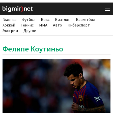
Главная
Футбол
Бокс
Биатлон
Баскетбол
Хоккей
Теннис
ММА
Авто
Киберспорт
Экстрим
Другое
Фелипе Коутиньо