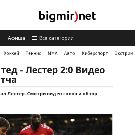
о
Афиша
Все категории
Хоккей
Теннис
ММА
Авто
Киберспорт
Экстрим
ед - Лестер 2:0 Видео
атча
л Лестер. Смотри видео голов и обзор