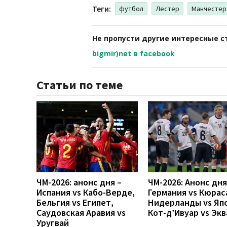
Теги:
футбол
Лестер
Манчестер
Не пропусти другие интересные с
bigmir)net в facebook
Статьи по теме
ЧМ-2026: анонс дня –
ЧМ-2026: Анонс дн
Испания vs Кабо-Верде,
Германия vs Кюрас
Бельгия vs Египет,
Нидерланды vs Яп
Саудовская Аравия vs
Кот-д’Ивуар vs Эк
Уругвай