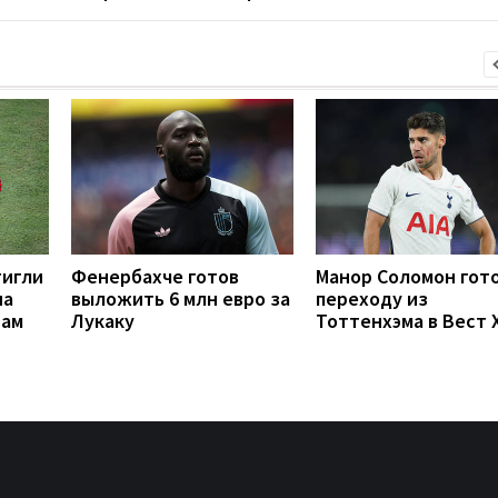
тигли
Фенербахче готов
Манор Соломон гото
на
выложить 6 млн евро за
переходу из
рам
Лукаку
Тоттенхэма в Вест 