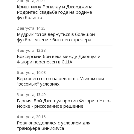
2 августа, 20:22
Криштиану Роналду и Джорджина
Родригес: свадьба года на родине
футболиста
2 августа, 14:35
Мудрик готов вернуться в большой
футбол: мнение бывшего тренера
4 августа, 12:38
Боксерский бой века между Джошуа и
Фьюри перенесен в США
6 августа, 10:08
Верховен готов на реванш с Усиком при
"весомых" условиях
5 августа, 13:49
Гарсия: Бой Джошуа против Фьюри в Нью-
Йорке - рискованное решение
4 августа, 20:16
Реал определился с условием для
трансфера Винисиуса