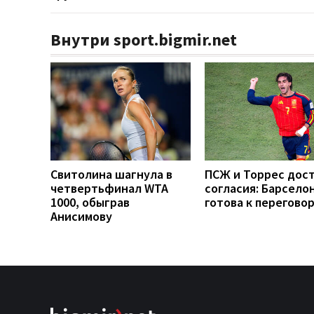
Внутри sport.bigmir.net
Свитолина шагнула в
ПСЖ и Торрес дос
четвертьфинал WTA
согласия: Барсело
1000, обыграв
готова к перегово
Анисимову