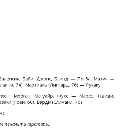
аленсия, Байи, Джонс, Блинд — Погба, Матич —
лаини, 74), Мартиаль (Лингард, 76) — Лукаку
он, Морган, Магуайр, Фухс — Марез, Ндиди,
заки (Грей, 60), Варди (Слимани, 76)
мс
ил пенальти (вратарь).