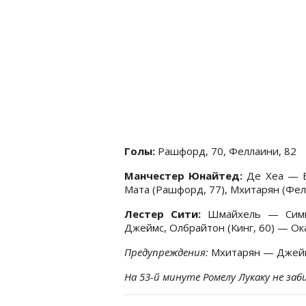
Голы:
Рашфорд, 70, Феллаини, 82
Манчестер Юнайтед:
Де Хеа — В
Мата (Рашфорд, 77), Мхитарян (Фел
Лестер Сити:
Шмайхель — Симпс
Джеймс, Олбрайтон (Кинг, 60) — Ока
Предупреждения:
Мхитарян — Джей
На 53-й минуте Ромелу Лукаку не заб