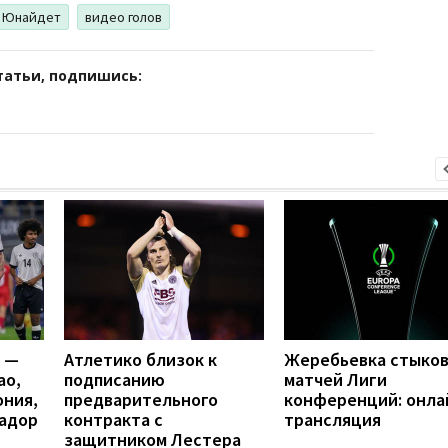
 Юнайдет
видео голов
татьи, подпишись:
я —
Атлетико близок к
Жеребьевка стыко
ао,
подписанию
матчей Лиги
ония,
предварительного
конференций: онла
вадор
контракта с
трансляция
защитником Лестера