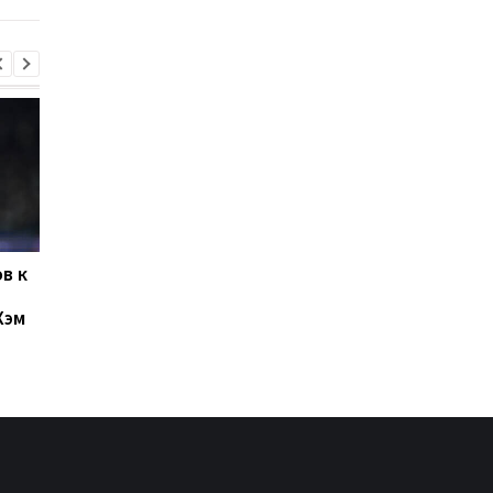
в к
Левый Берег и Кудровка
Буковина и Оболонь
не определили
завершили матч
Хэм
победителя
второго тура УПЛ
ничьей