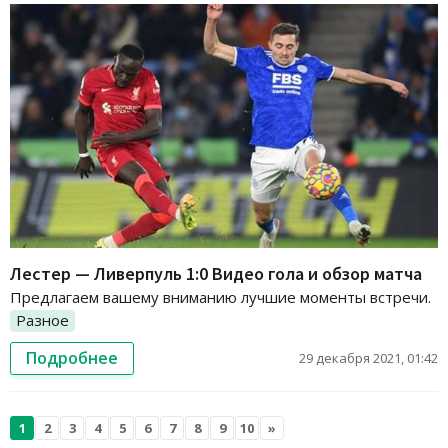
Лестер — Ливерпуль 1:0 Видео гола и обзор матча
Предлагаем вашему вниманию лучшие моменты встречи.
Разное
Подробнее
29 декабря 2021, 01:42
1
2
3
4
5
6
7
8
9
10
»