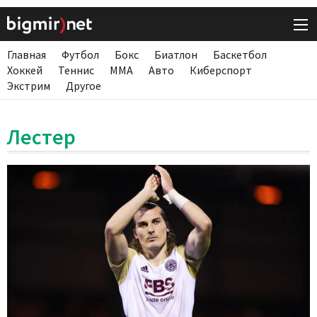
Главная
Футбол
Бокс
Биатлон
Баскетбол
Хоккей
Теннис
ММА
Авто
Киберспорт
Экстрим
Другое
Лестер