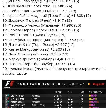
6. Даниэль Риккардо (Ред Булл) +1,319 (15)
7. Нико Хюлькенберг (Рено) +1,688 (24)
8. Эстебан Окон (Форс-Индия) +1,720 (19)
9. Карлос Сайнс-младший (Торо Россо) +1,808 (19)
10. Джолион Палмер (Рено) +1,917 (23)
11. Фернандо Алонсо (Макларен) +1,990 (20)
12. Серхио Перес (Форс-Индия) +2,231 (18)
13. Ромен Грожан (Хаас) +2,532 (15)
14. Стоффель Вандорн (Макларен) +2,550 (17)
15. Даниил Квят (Торо Россо) +2,697 (12)
16. Кевин Магнуссен (Хаас) +2,803 (15)
17. Ланс Стролл (Уильямс) +3,108 (13)
18. Маркус Эрикссон (Заубер) +4,461 (12)
19. Паскаль Верляйн (Заубер) +4,972 (18)
20. Фелипе Масса (Уильямс) – пропустил тренировку из-за
замены шасси