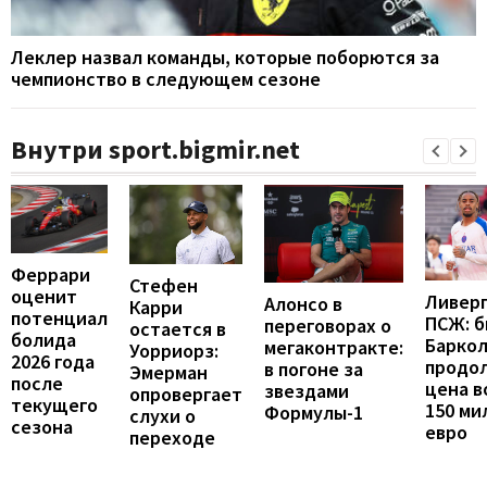
Леклер назвал команды, которые поборются за
чемпионство в следующем сезоне
Внутри sport.bigmir.net
Феррари
Стефен
оценит
Ливерп
Алонсо в
Карри
потенциал
ПСЖ: б
переговорах о
остается в
болида
Барко
мегаконтракте:
Уорриорз:
2026 года
продо
в погоне за
Эмерман
после
цена в
звездами
опровергает
текущего
150 ми
Формулы-1
слухи о
сезона
евро
переходе