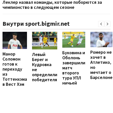
Леклер назвал команды, которые поборются за
чемпионство в следующем сезоне
Внутри sport.bigmir.net
Ромеро не
Буковина и
Манор
Левый
хочет в
Оболонь
Соломон
Берег и
Атлетико,
завершили
готов к
Кудровка
но
матч
переходу
не
мечтает о
второго
из
определили
Барселоне
тура УПЛ
Тоттенхэма
победителя
ничьей
в Вест Хэм