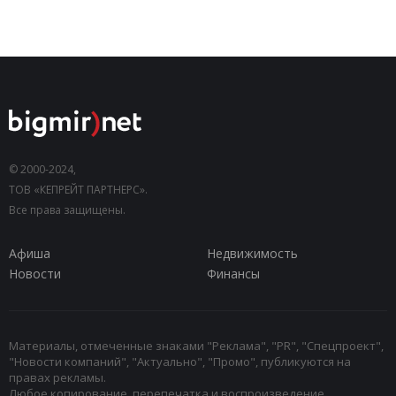
© 2000-2024,
ТОВ «КЕПРЕЙТ ПАРТНЕРС».
Все права защищены.
Афиша
Недвижимость
Новости
Финансы
Материалы, отмеченные знаками "Реклама", "PR", "Спецпроект",
"Новости компаний", "Актуально", "Промо", публикуются на
правах рекламы.
Любое копирование, перепечатка и воспроизведение