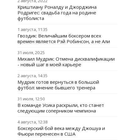
2 августа, 20:22
Криштиану Роналду и Джорджина
Родригес: свадьба года на родине
футболиста
1 августа, 11:35
Гвоздик: Величайшим боксером всех
времен является Рэй Робинсон, а не Али
31 июля, 20:25
Михаил Мудрик: Отмена дисквалификации
- новый шаг в моей карьере
2 августа, 14:35
Мудрик готов вернуться в большой
футбол: мнение бывшего тренера
31 июля, 12:50
В команде Усика раскрыли, кто станет
следующим соперником чемпиона
4 августа, 12:38
Боксерский бой века между Джошуа и
Фьюри перенесен в США