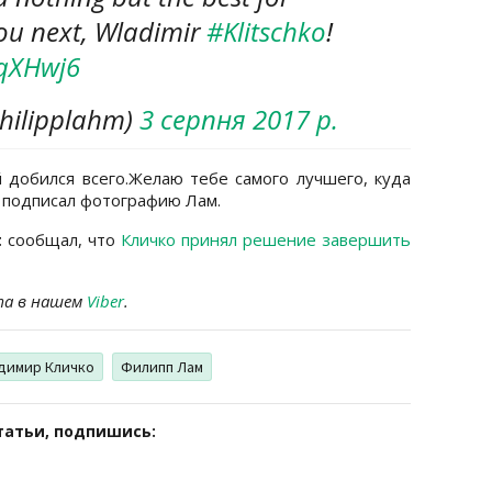
you next, Wladimir
#Klitschko
!
CqXHwj6
hilipplahm)
3 серпня 2017 р.
 добился всего.Желаю тебе самого лучшего, куда
- подписал фотографию Лам.
t
сообщал, что
Кличко принял решение завершить
та в нашем
Viber
.
димир Кличко
Филипп Лам
татьи, подпишись: