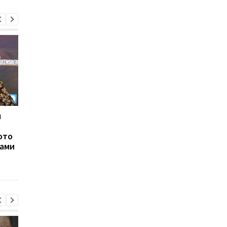
л
Кроуфорд брутально
Фьюри: Победа над
нокаутировал
Владимиром Кличко 
ото
российского боксера
это мое проклятие
ками