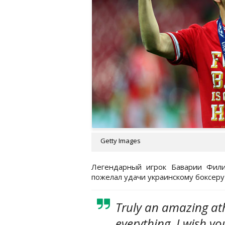
Getty Images
Легендарный игрок Баварии Фил
пожелал удачи украинскому боксеру
Truly an amazing at
everything. I wish yo