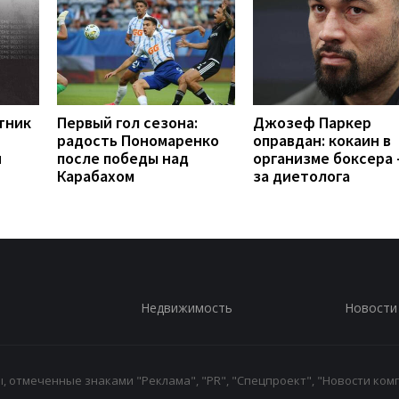
тник
Первый гол сезона:
Джозеф Паркер
радость Пономаренко
оправдан: кокаин в
и
после победы над
организме боксера -
Карабахом
за диетолога
Недвижимость
Новости
 отмеченные знаками "Реклама", "PR", "Спецпроект", "Новости комп