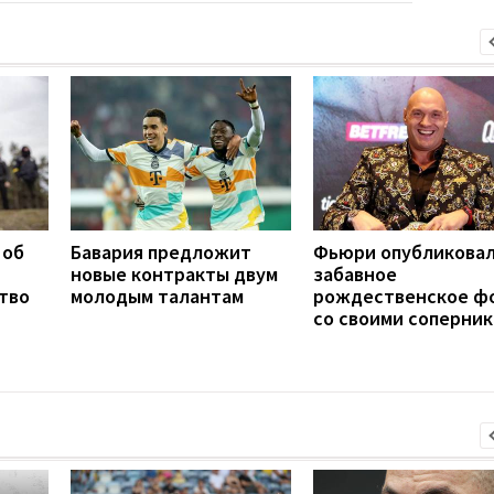
 об
Бавария предложит
Фьюри опубликова
новые контракты двум
забавное
тво
молодым талантам
рождественское ф
со своими соперни