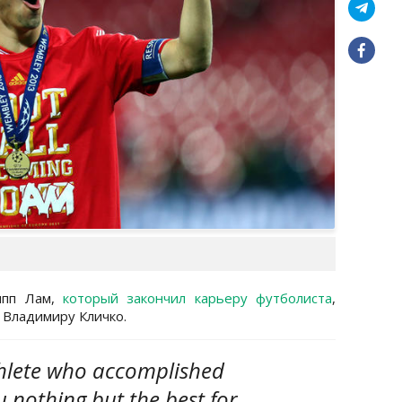
ипп Лам,
который закончил карьеру футболиста
,
 Владимиру Кличко.
hlete who accomplished
u nothing but the best for