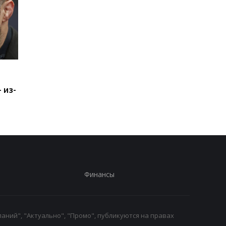
Челси готовит 19-
Духовная стойкость
миллионный трансфер
командная игра: Кос
 из-
Чаваррии из Райо
- о победе Динамо н
Вальекано
Карабахом
Финансы
аний", "Актуально", "Промо", публикуются на правах