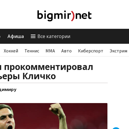
о
Афиша
Все категории
Хоккей
Теннис
ММА
Авто
Киберспорт
Экстрим
и прокомментировал
ьеры Кличко
димиру