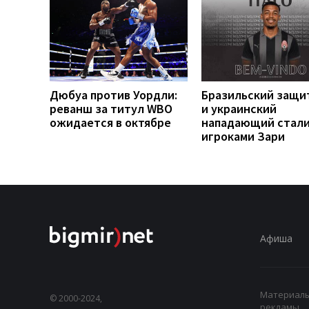
Дюбуа против Уордли:
Бразильский защи
реванш за титул WBO
и украинский
ожидается в октябре
нападающий стал
игроками Зари
Афиша
Материалы,
© 2000-2024,
рекламы.