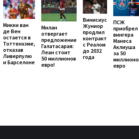
Винисиус
ПСЖ
Микки ван
Жуниор
Милан
приобрел
де Вен
продлил
отвергает
вингера
остается в
контракт
предложение
Манеса
Тоттенхэме,
с Реалом
Галатасарая:
Аклиуша
отказав
до 2032
Леан стоит
за 50
Ливерпулю
года
50 миллионов
миллионо
и Барселоне
евро!
евро