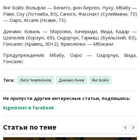
Янг Бойз: Вольфли — Бенито, фон Берген, Нуху, Мбабу —
Раве, Соу (Лотомба, 85), Саного, Фасснахт (Сулеймани, 73)
— Оаро, Ассале (Нсаме, 73).
Динамо: Коваль — Морозюк, Хачериди, Вида, Кадар —
Шепелев (Корзун, 69), Сидорчук, Гармаш (Буяльский, 83),
Гонсалес (Кравец, 90+2), Ярмоленко — Мбокани
Предупреждения: Мбабу, Оаро — Сидорчук, Вида,
Гонсалес
Теги:
Лига Чемпионов
Динамо Киев
Янг Бойз
Не пропусти другие интересные статьи, подпишись:
bigmir)net в facebook
Статьи по теме