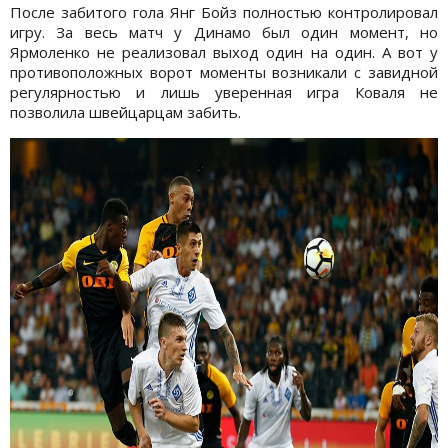
После забитого гола Янг Бойз полностью контролировал
игру. За весь матч у Динамо был один момент, но
Ярмоленко не реализовал выход один на один. А вот у
противоположных ворот моменты возникали с завидной
регулярностью и лишь уверенная игра Коваля не
позволила швейцарцам забить.