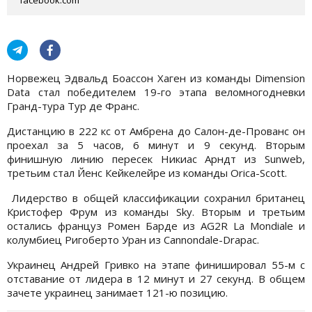
Норвежец Эдвальд Боассон Хаген из команды Dimension
Data стал победителем 19-го этапа веломногодневки
Гранд-тура Тур де Франс.
Дистанцию в 222 кс от Амбрена до Салон-де-Прованс он
проехал за 5 часов, 6 минут и 9 секунд. Вторым
финишную линию пересек Никиас Арндт из Sunweb,
третьим стал Йенс Кейкелейре из команды Orica-Scott.
Лидерство в общей классификации сохранил британец
Кристофер Фрум из команды Sky. Вторым и третьим
остались француз Ромен Барде из AG2R La Mondiale и
колумбиец Ригоберто Уран из Cannondale-Drapac.
Украинец Андрей Гривко на этапе финишировал 55-м с
отставание от лидера в 12 минут и 27 секунд. В общем
зачете украинец занимает 121-ю позицию.