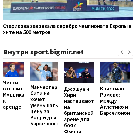
Старикова завоевала серебро чемпионата Европы в
хите на 500 метров
Внутри sport.bigmir.net
Челси
Манчестер
Кристиан
готовит
Джошуа и
Сити не
Ромеро:
Мудрика
Хирн
хочет
между
к
настаивают
уменьшать
Атлетико и
аренде
на
цену за
Барселоной
британской
Родри для
арене для
Барселоны
боя с
Фьюри