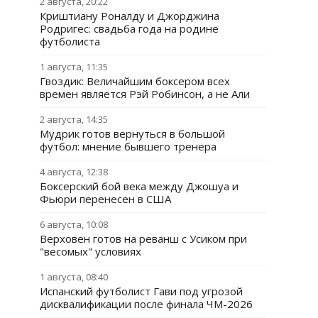
2 августа, 20:22
Криштиану Роналду и Джорджина
Родригес: свадьба года на родине
футболиста
1 августа, 11:35
Гвоздик: Величайшим боксером всех
времен является Рэй Робинсон, а не Али
2 августа, 14:35
Мудрик готов вернуться в большой
футбол: мнение бывшего тренера
4 августа, 12:38
Боксерский бой века между Джошуа и
Фьюри перенесен в США
6 августа, 10:08
Верховен готов на реванш с Усиком при
"весомых" условиях
1 августа, 08:40
Испанский футболист Гави под угрозой
дисквалификации после финала ЧМ-2026