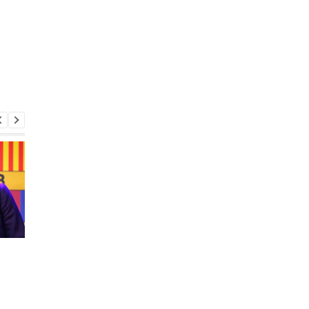
Роналдиньо
Нил Робертсон силь
похвастался снимками с
повредил глаз
Дибалой, Погба и
Матюиди из ночного
клуба