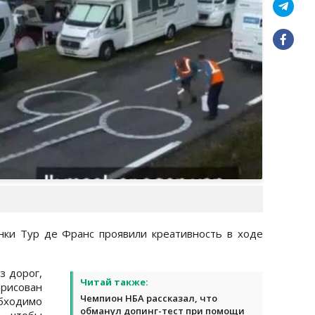
нки Тур де Франс проявили креативность в ходе
из дорог,
Читай также:
рисован
Чемпион НБА рассказал, что
обходимо
обманул допинг-тест при помощи
 чтобы