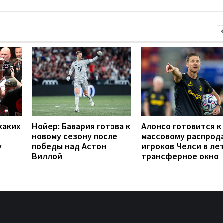
каких
Нойер: Бавария готова к
Алонсо готовится к
новому сезону после
массовому распрод
у
победы над Астон
игроков Челси в ле
Виллой
трансферное окно