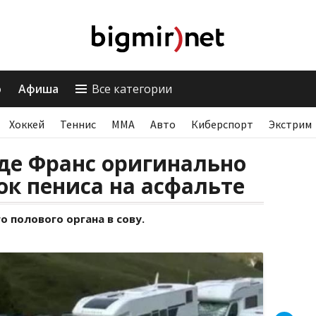
о
Афиша
Все категории
Хоккей
Теннис
ММА
Авто
Киберспорт
Экстрим
де Франс оригинально
к пениса на асфальте
 полового органа в сову.