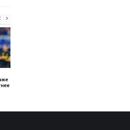
Атлетико готов отдать
Команды Формулы-1
аже
40 млн евро за
отвергли предложе
тнее
защитника Тоттенхэма
Пирелли о снижении
Ромеро
давления в шинах