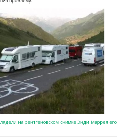
шив проблему.
лядели на рентгеновском снимке Энди Маррея его