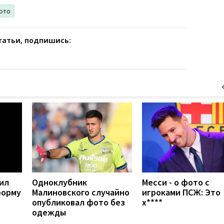
ото
татьи, подпишись:
ил
Одноклубник
Месси - о фото с
форму
Малиновского случайно
игроками ПСЖ: Это
опубликовал фото без
х****
одежды