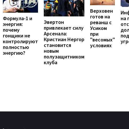
Верховен
Ин
готов на
Формула-1 и
на 
Эвертон
реванш с
энергия:
отс
привлекает силу
Усиком
почему
до
Арсенала:
при
гонщики не
по
Кристиан Нергор
"весомых"
контролируют
угр
становится
условиях
полностью
новым
энергию?
полузащитником
клуба