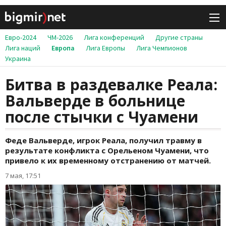
Евро-2024
ЧМ-2026
Лига конференций
Другие страны
Лига наций
Европа
Лига Европы
Лига Чемпионов
Украина
Битва в раздевалке Реала:
Вальверде в больнице
после стычки с Чуамени
Феде Вальверде, игрок Реала, получил травму в
результате конфликта с Орельеном Чуамени, что
привело к их временному отстранению от матчей.
7 мая, 17:51