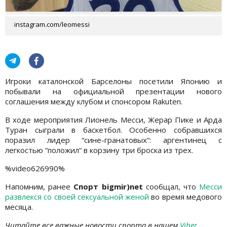
instagram.com/leomessi
Игроки каталонской Барселоны посетили Японию и
побывали на официальной презентации нового
соглашения между клубом и спонсором Rakuten.
В ходе мероприятия Лионель Месси, Жерар Пике и Арда
Туран сыграли в баскетбол. Особенно собравшихся
поразил лидер “сине-гранатовых“: аргентинец с
легкостью “положил“ в корзину три броска из трех.
%video626990%
Напомним, ранее
Спорт bigmir)net
сообщал, что
Месси
развлекся со своей сексуальной женой
во время медового
месяца.
Читайте все важные новости спорта в нашем
Viber
.