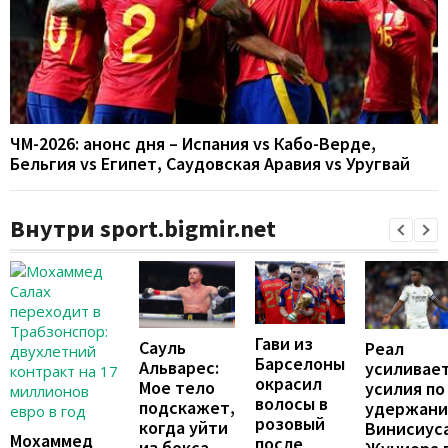
ЧМ-2026: анонс дня – Испания vs Кабо-Верде,
Бельгия vs Египет, Саудовская Аравия vs Уругвай
Внутри sport.bigmir.net
Гави из
Сауль
Реал
Барселоны
Альварес:
усиливае
окрасил
Мое тело
усилия по
волосы в
подскажет,
удержан
розовый
когда уйти
Винисиус
Мохаммед
после
из бокса