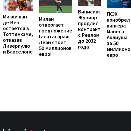
Винисиус
ПСЖ
Микки ван
Жуниор
Милан
приобрел
де Вен
продлил
отвергает
вингера
остается в
контракт
предложение
Манеса
Тоттенхэме,
с Реалом
Галатасарая:
Аклиуша
отказав
до 2032
Леан стоит
за 50
Ливерпулю
года
50 миллионов
миллионо
и Барселоне
евро!
евро