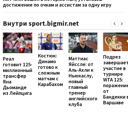
достижение по очкам и ассистам за одну игру
Внутри sport.bigmir.net
Костюк:
Подрез
Маттиас
Реал
Динамо
завершае
Яйссле: от
готовит 125-
готово к
участие в
Аль-Ахли к
миллионный
сложным
турнире
Ньюкаслу,
трансфер
матчам с
WTA 125:
новый
Яна
Карабахом
поражени
главный
Дьоманде
от
тренер
из Лейпцига
Бандекки 
английского
Варшаве
клуба