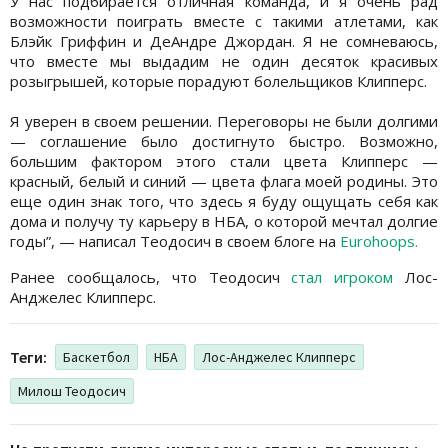
У нас подбирается отличная команда, и я очень рад
возможности поиграть вместе с такими атлетами, как
Блэйк Гриффин и ДеАндре Джордан. Я не сомневаюсь,
что вместе мы выдадим не один десяток красивых
розыгрышей, которые порадуют болельщиков Клипперс.
Я уверен в своем решении. Переговоры не были долгими
— соглашение было достигнуто быстро. Возможно,
большим фактором этого стали цвета Клипперс —
красный, белый и синий — цвета флага моей родины. Это
еще один знак того, что здесь я буду ощущать себя как
дома и получу ту карьеру в НБА, о которой мечтал долгие
годы”, — написал Теодосич в своем блоге на
Eurohoops.
Ранее сообщалось, что Теодосич
стал игроком
Лос-
Анджелес Клипперс.
Теги:
Баскетбол
НБА
Лос-Анджелес Клипперс
Милош Теодосич