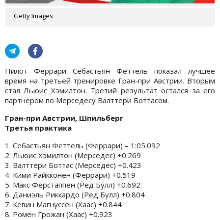
Getty Images
Пилот Феррари Себастьян Феттель показал лучшее
время на третьей тренировке Гран-при Австрии. Вторым
стал Льюис Хэмилтон. Третий результат остался за его
партнером по Мерседесу Валттери Боттасом.
Гран-при Австрии, Шпильберг
Третья практика
1. Себастьян Феттель (Феррари) – 1:05.092
2. Льюис Хэмилтон (Мерседес) +0.269
3. Валттери Боттас (Мерседес) +0.423
4. Кими Райкконен (Феррари) +0.519
5. Макс Ферстаппен (Ред Булл) +0.692
6. Даниэль Риккардо (Ред Булл) +0.804
7. Кевин Магнуссен (Хаас) +0.844
8. Ромен Грожан (Хаас) +0.923