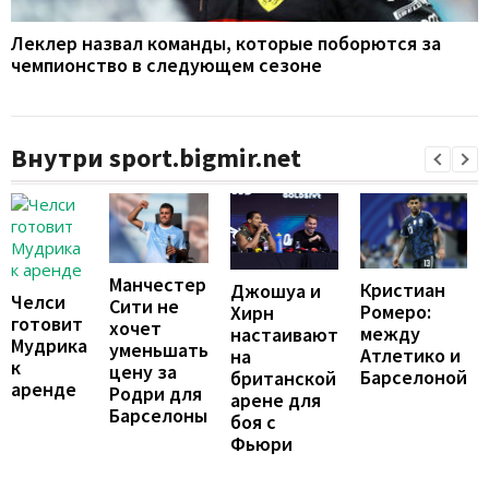
Леклер назвал команды, которые поборются за
чемпионство в следующем сезоне
Внутри sport.bigmir.net
Манчестер
Кристиан
Джошуа и
Челси
Сити не
Ромеро:
Хирн
готовит
хочет
между
настаивают
Мудрика
уменьшать
Атлетико и
на
к
цену за
Барселоной
британской
аренде
Родри для
арене для
Барселоны
боя с
Фьюри