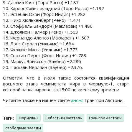
9. Даниил Квят (Торо Россо) +1.187
10. Карлос Сайнс-младший (Торо Россо) +1.192
11. Эстебан Окон (Форс Индия) +1.282
12. Нико Хюлькенберг (Рено) +1.471
13. Стоффель Вандорн (Макларен) +1.486
14. Джолион Палмер (Рено) +1.503
15. Фернандо Алонсо (Макларен) +1.507
16. Лэнс Стролл (Уильямс) +1.684
17. Фелипе Масса (Уильямс) +1.773
18. Серхио Перес (Форс Индия) +1.783
19. Маркус Эрикссон (Заубер) +2.286
20. Паскаль Верляйн (Заубер) +2.376.
Отметим, что 8 июля также состоится квалификация
восьмого этапа чемпионата мира в Формуле-1, старт
которой запланирован на 15:00 по киевскому времени.
Читайте также на нашем сайте
анонс
Гран-при Австрии.
Теги:
Формула-1
Себастьян Феттель
Гран-при Австрии
свободные заезды