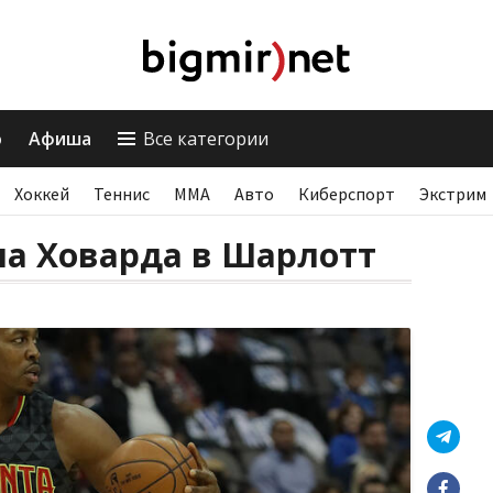
о
Афиша
Все категории
Хоккей
Теннис
ММА
Авто
Киберспорт
Экстрим
ла Ховарда в Шарлотт