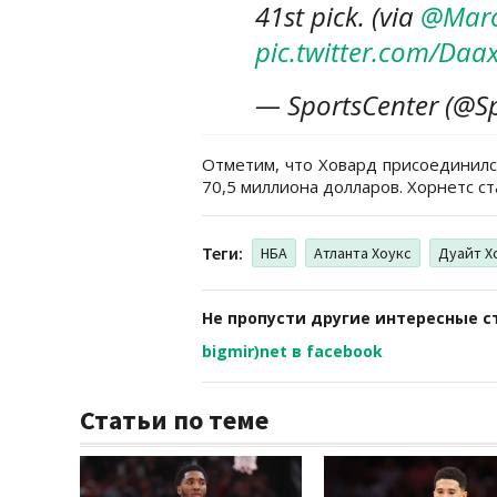
41st pick. (via
@Marc
pic.twitter.com/Da
— SportsCenter (@S
Отметим, что Ховард присоединилс
70,5 миллиона долларов. Хорнетс ст
Теги:
НБА
Атланта Хоукс
Дуайт Х
Не пропусти другие интересные с
bigmir)net в facebook
Статьи по теме