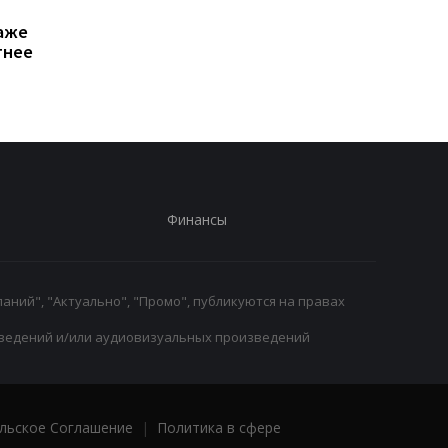
Атлетико готов отдать
Команды Формулы-1
аже
40 млн евро за
отвергли предложе
тнее
защитника Тоттенхэма
Пирелли о снижении
Ромеро
давления в шинах
Финансы
аний", "Актуально", "Промо", публикуются на правах
ведений и/или аудиовизуальных произведений
льское Соглашение
|
Политика в сфере