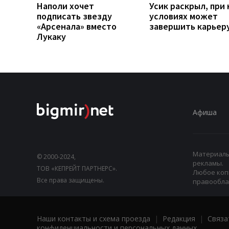
Наполи хочет
Усик раскрыл, при 
подписать звезду
условиях может
«Арсенала» вместо
завершить карьер
Лукаку
Афиша
Материалы,
© 2000-2024,
рекламы.
ТОВ «КЕПРЕЙТ ПАРТНЕРС».
Любое коп
Все права защищены.
правооблад
Наши контакты и схема проезда
|
Редакция
|
Связа
конфиденциальности и персональных данных