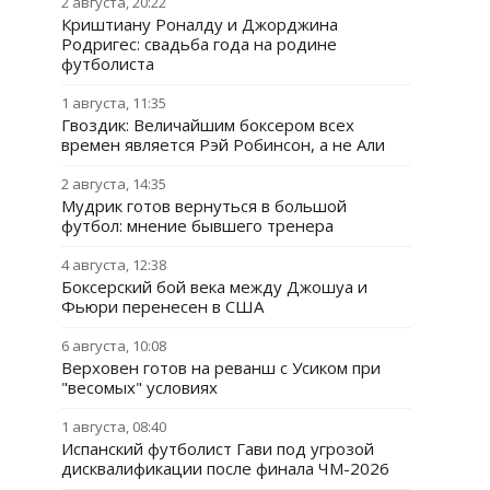
2 августа, 20:22
Криштиану Роналду и Джорджина
Родригес: свадьба года на родине
футболиста
1 августа, 11:35
Гвоздик: Величайшим боксером всех
времен является Рэй Робинсон, а не Али
2 августа, 14:35
Мудрик готов вернуться в большой
футбол: мнение бывшего тренера
4 августа, 12:38
Боксерский бой века между Джошуа и
Фьюри перенесен в США
6 августа, 10:08
Верховен готов на реванш с Усиком при
"весомых" условиях
1 августа, 08:40
Испанский футболист Гави под угрозой
дисквалификации после финала ЧМ-2026