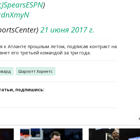
JSpearsESPN
)
axdnXmyN
portsCenter)
21 июня 2017 г.
я к Атланте прошлым летом, подписав контракт на
анет его третьей командой за три года.
овард
Шарлотт Хорнетс
татьи, подпишись: