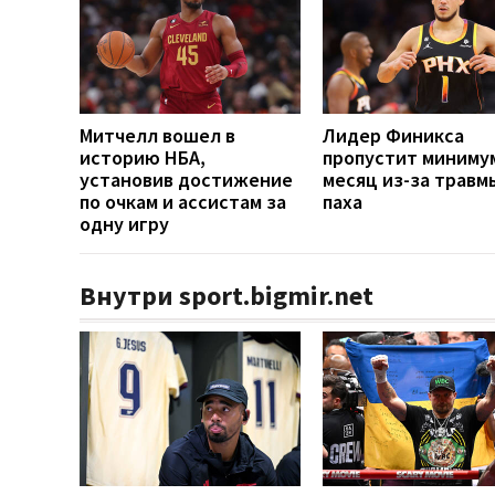
Митчелл вошел в
Лидер Финикса
историю НБА,
пропустит миниму
установив достижение
месяц из-за травм
по очкам и ассистам за
паха
одну игру
Внутри sport.bigmir.net