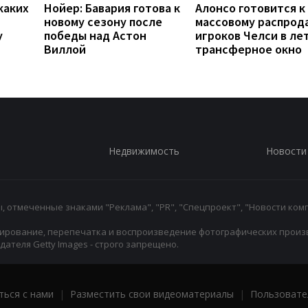
каких
Нойер: Бавария готова к
Алонсо готовится к
новому сезону после
массовому распрод
у
победы над Астон
игроков Челси в ле
Виллой
трансферное окно
Недвижимость
Новости
 отмеченные знаками "Реклама", "PR", "Спецпроект", "Новости комп
ирование, перепечатка и воспроизведение фотографических произ
ателя Getty Images - строго запрещено.
ться с нами
|
Разместить свои видеоматериалы
|
Пользовате