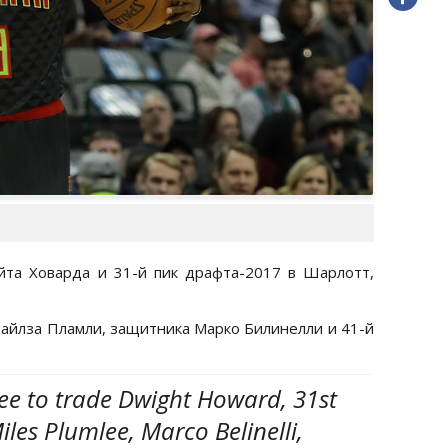
йта Ховарда и 31-й пик драфта-2017 в Шарлотт,
Майлза Пламли, защитника Марко Билинелли и 41-й
ee to trade Dwight Howard, 31st
iles Plumlee, Marco Belinelli,