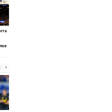
нта
Ушел из жизни первый
"Это высший
тренер ЛеБрона в НБА
комплимент": Карри
раскрыл секрет сво
лке
точности в вирусно
видео