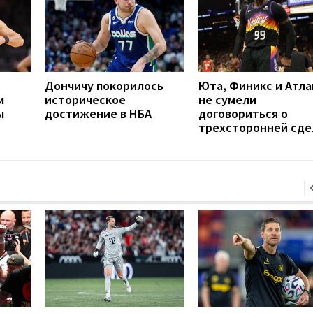
Дончичу покорилось
Юта, Финикс и Атла
м
историческое
не сумели
ы
достижение в НБА
договориться о
трехсторонней сде