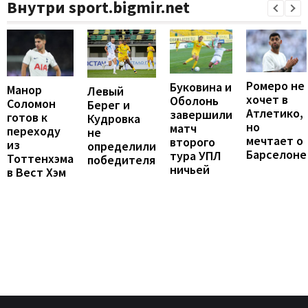
Внутри sport.bigmir.net
Ромеро не
Буковина и
Манор
Левый
хочет в
Оболонь
Соломон
Берег и
Атлетико,
завершили
готов к
Кудровка
но
матч
переходу
не
мечтает о
второго
из
определили
Барселоне
тура УПЛ
Тоттенхэма
победителя
ничьей
в Вест Хэм