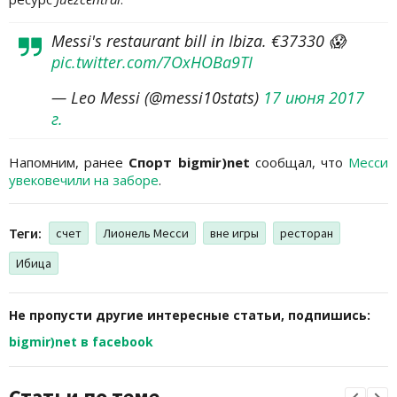
Messi's restaurant bill in Ibiza. €37330 😱
pic.twitter.com/7OxHOBa9TI
— Leo Messi (@messi10stats)
17 июня 2017
г.
Напомним, ранее
Спорт bigmir)net
сообщал, что
Месси
увековечили на заборе
.
Теги:
счет
Лионель Месси
вне игры
ресторан
Ибица
Не пропусти другие интересные статьи, подпишись:
bigmir)net в facebook
Статьи по теме