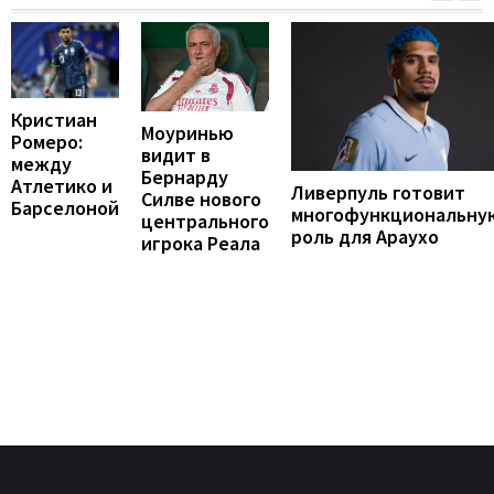
Кристиан
Моуринью
Ромеро:
видит в
между
Бернарду
Атлетико и
Ливерпуль готовит
Силве нового
Барселоной
многофункциональну
центрального
роль для Араухо
игрока Реала