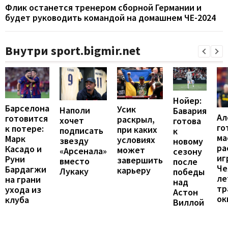
Флик останется тренером сборной Германии и
будет руководить командой на домашнем ЧЕ-2024
Внутри sport.bigmir.net
Нойер:
Барселона
Усик
Наполи
Бавария
Ал
готовится
раскрыл,
хочет
готова
го
к потере:
при каких
подписать
к
ма
Марк
условиях
звезду
новому
ра
Касадо и
может
«Арсенала»
сезону
иг
Руни
завершить
вместо
после
Че
Бардагжи
карьеру
Лукаку
победы
ле
на грани
над
тр
ухода из
Астон
ок
клуба
Виллой