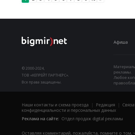
Афиша
Материалы,
© 2000-2024,
рекламы.
ТОВ «КЕПРЕЙТ ПАРТНЕРС».
Любое коп
Все права защищены.
правооблад
Наши контакты и схема проезда
|
Редакция
|
Связа
конфиденциальности и персональных данных
Реклама на сайте:
Отдел продаж digital рекламы
Оставляя комментарий, пожалуйста, помните о том, 