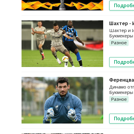
Подроб
Шахтер - 
Шахтер и И
Букмекеры 
Разное
Подроб
Ференцвар
Динамо отп
Букмекеры 
Разное
Подроб