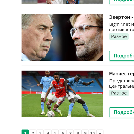
Эвертон -
Bigmir.net
противосто
Разное
Подроб
Манчестер
Представля
центральны
Разное
Подроб
1
2
3
4
5
6
7
8
9
10
»