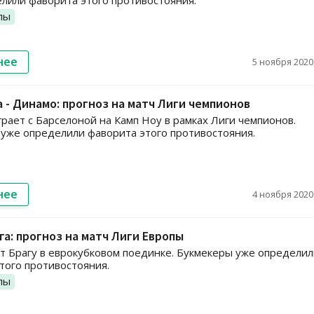
лили фаворита этого противостояния.
пы
нее
5 ноября 2020,
 - Динамо: прогноз на матч Лиги чемпионов
рает с Барселоной на Камп Ноу в рамках Лиги чемпионов.
уже определили фаворита этого противостояния.
нее
4 ноября 2020,
ага: прогноз на матч Лиги Европы
т Брагу в еврокубковом поединке. Букмекеры уже определил
того противостояния.
пы