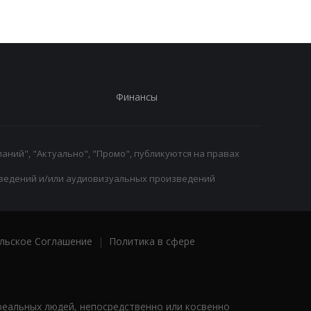
Финансы
аний", "Актуально", "Промо", публикуются на правах
ведений и/или аудиовизуальных произведений
льское Соглашение
|
Политика в сфере
реальных людей, непосредственно или косвенно