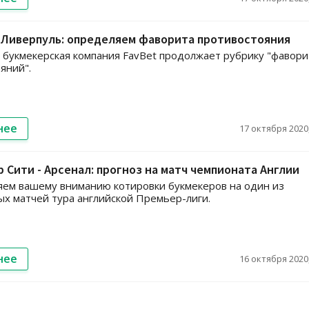
 Ливерпуль: определяем фаворита противостояния
 и букмекерская компания FavBet продолжает рубрику "фавор
яний".
нее
17 октября 2020,
 Сити - Арсенал: прогноз на матч чемпионата Англии
ем вашему вниманию котировки букмекеров на один из
х матчей тура английской Премьер-лиги.
нее
16 октября 2020,