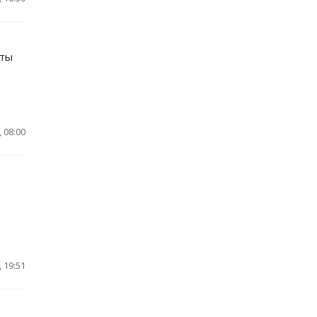
иты
 08:00
 19:51