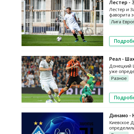
Лестер - 
Лестер и З
фаворита э
Лига Евро
Подроб
Реал - Ша
Донецкий Ш
уже опреде
Разное
Подроб
Динамо - 
Киевское Д
определили