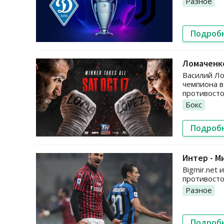
Разное
Подроб
Ломаченко
Василий Ло
чемпиона в
противосто
Бокс
Подроб
Интер - М
Bigmir.net
противосто
Разное
Подроб