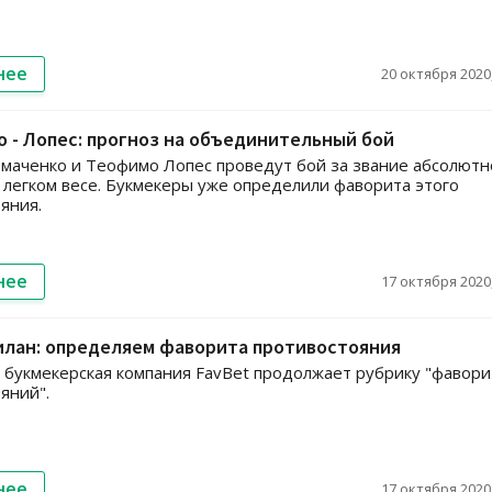
нее
20 октября 2020,
 - Лопес: прогноз на объединительный бой
маченко и Теофимо Лопес проведут бой за звание абсолютн
 легком весе. Букмекеры уже определили фаворита этого
яния.
нее
17 октября 2020,
илан: определяем фаворита противостояния
 и букмекерская компания FavBet продолжает рубрику "фавор
яний".
нее
17 октября 2020,