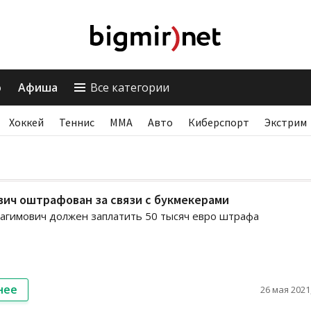
о
Афиша
Все категории
Хоккей
Теннис
ММА
Авто
Киберспорт
Экстрим
ич оштрафован за связи с букмекерами
агимович должен заплатить 50 тысяч евро штрафа
нее
26 мая 2021,