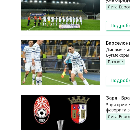
уже опреде
Лига Евро
Подроб
Барселона
Динамо сыг
Букмекеры 
Разное
Подроб
Заря - Бр
Заря приме
фаворита э
Лига Евро