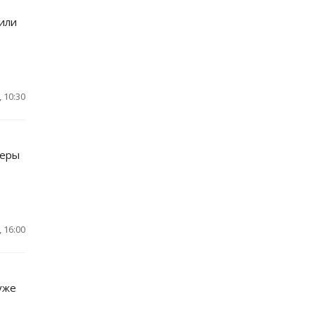
лили
 10:30
керы
 16:00
уже