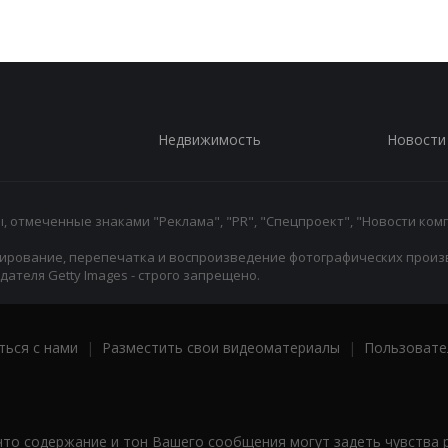
Недвижимость
Новости
 отмеченные знаками "Реклама", "PR", "Спецпроект", "Новости комп
ирование, перепечатка и воспроизведение фотографических произ
ателя Getty Images - строго запрещено.
ться с нами
|
Разместить свои видеоматериалы
|
Пользовате
что содержание и тон Вашего сообщения могут задеть чувства 