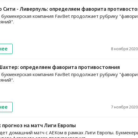
 Сити - Ливерпуль: определяем фаворита противосто
 и букмекерская компания FavBet продолжает рубрику "фавор
яний".
нее
8 ноября 2020,
 Шахтер: определяем фаворита противостояния
 и букмекерская компания FavBet продолжает рубрику "фавор
яний".
нее
7 ноября 2020,
К: прогноз на матч Лиги Европы
дет домашний матч с АЕКом в рамках Лиги Европы. Букмекер