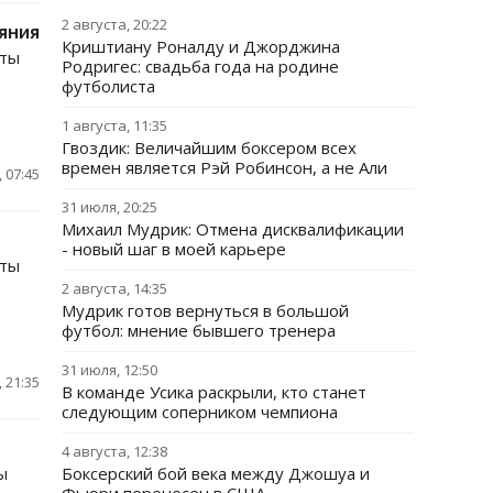
2 августа, 20:22
яния
Криштиану Роналду и Джорджина
иты
Родригес: свадьба года на родине
футболиста
1 августа, 11:35
Гвоздик: Величайшим боксером всех
времен является Рэй Робинсон, а не Али
 07:45
31 июля, 20:25
Михаил Мудрик: Отмена дисквалификации
- новый шаг в моей карьере
иты
2 августа, 14:35
Мудрик готов вернуться в большой
футбол: мнение бывшего тренера
31 июля, 12:50
 21:35
В команде Усика раскрыли, кто станет
следующим соперником чемпиона
4 августа, 12:38
ы
Боксерский бой века между Джошуа и