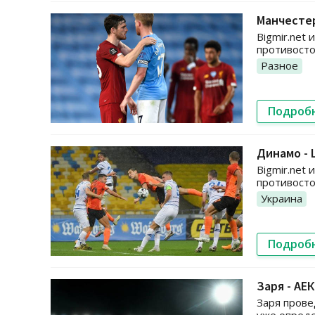
Манчестер
Bigmir.net
противосто
Разное
Подроб
Динамо -
Bigmir.net
противосто
Украина
Подроб
Заря - АЕ
Заря прове