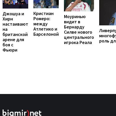
Кристиан
Джошуа и
Моуринью
Ромеро:
Хирн
видит в
между
настаивают
Бернарду
Атлетико и
на
Ливерп
Силве нового
Барселоной
британской
многоф
центрального
арене для
роль дл
игрока Реала
боя с
Фьюри