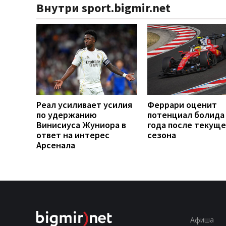
Внутри sport.bigmir.net
Реал усиливает усилия
Феррари оценит
по удержанию
потенциал болида
Винисиуса Жуниора в
года после текуще
ответ на интерес
сезона
Арсенала
Афиша