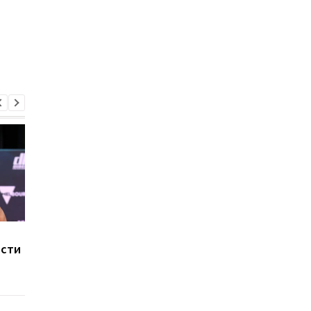
Хэйни рассказал, где
Промоутер подтверд
ости
может состояться бой
что Усик и Фьюри
против Ломаченко
договорились устро
бой