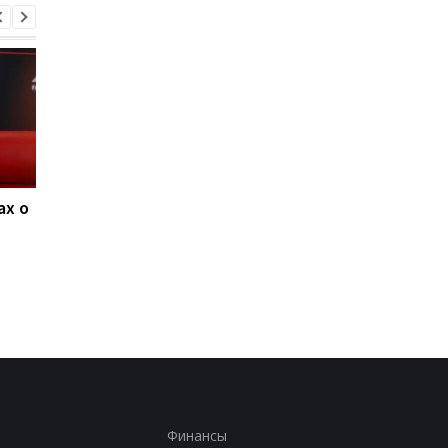
ах о
Ливерпуль и ПСЖ: битва
ФИФА поддерживае
за Барколя
Инфантино, несмот
продолжается, цена
на скандалы: планы 
вопроса - 150
будущее и защита
миллионов евро
репутации
Финансы