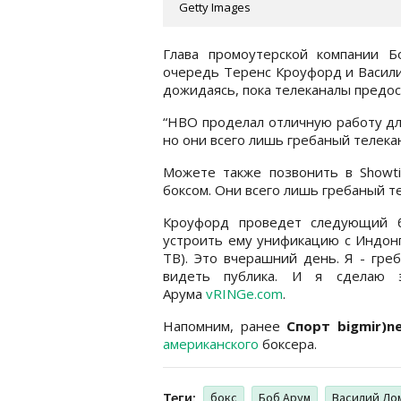
Getty Images
Глава промоутерской компании 
очередь Теренс Кроуфорд и Васили
дожидаясь, пока телеканалы предо
“НВО проделал отличную работу для 
но они всего лишь гребаный телекан
Можете также позвонить в Showt
боксом. Они всего лишь гребаный т
Кроуфорд проведет следующий б
устроить ему унификацию с Индонг
ТВ). Это вчерашний день. Я - гре
видеть публика. И я сделаю э
Арума
vRINGe.com
.
Напомним, ранее
Спорт bigmir)n
американского
боксера.
Теги:
бокс
Боб Арум
Василий Ло