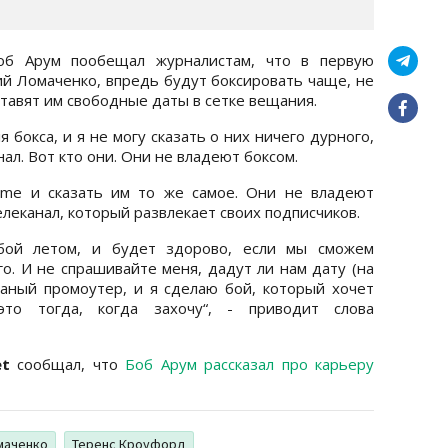
Боб Арум пообещал журналистам, что в первую
й Ломаченко, впредь будут боксировать чаще, не
ставят им свободные даты в сетке вещания.
бокса, и я не могу сказать о них ничего дурного,
ал. Вот кто они. Они не владеют боксом.
ime и сказать им то же самое. Они не владеют
елеканал, который развлекает своих подписчиков.
ой летом, и будет здорово, если мы сможем
о. И не спрашивайте меня, дадут ли нам дату (на
баный промоутер, и я сделаю бой, который хочет
то тогда, когда захочу“, - приводит слова
et
сообщал, что
Боб Арум рассказал про карьеру
маченко
Теренс Кроуфорд