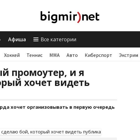
о
Афиша
Все категории
Хоккей
Теннис
ММА
Авто
Киберспорт
Экстрим
ый промоутер, и я
орый хочет видеть
рда хочет организовывать в первую очередь