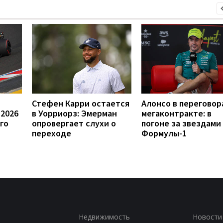
Стефен Карри остается
Алонсо в переговор
 2026
в Уорриорз: Эмерман
мегаконтракте: в
го
опровергает слухи о
погоне за звездами
переходе
Формулы-1
Недвижимость
Новости