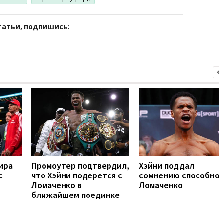
татьи, подпишись:
ира
Промоутер подтвердил,
Хэйни поддал
с
что Хэйни подерется с
сомнению способн
Ломаченко в
Ломаченко
ближайшем поединке