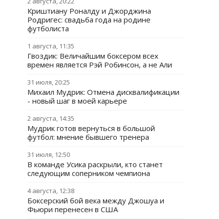
2 августа, 20:22
Криштиану Роналду и Джорджина
Родригес: свадьба года на родине
футболиста
1 августа, 11:35
Гвоздик: Величайшим боксером всех
времен является Рэй Робинсон, а не Али
31 июля, 20:25
Михаил Мудрик: Отмена дисквалификации
- новый шаг в моей карьере
2 августа, 14:35
Мудрик готов вернуться в большой
футбол: мнение бывшего тренера
31 июля, 12:50
В команде Усика раскрыли, кто станет
следующим соперником чемпиона
4 августа, 12:38
Боксерский бой века между Джошуа и
Фьюри перенесен в США