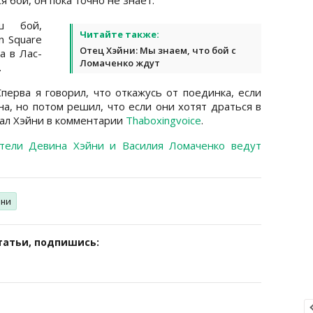
ш бой,
Читайте также:
n Square
Отец Хэйни: Мы знаем, что бой с
a в Лас-
Ломаченко ждут
.
перва я говорил, что откажусь от поединка, если
а, но потом решил, что если они хотят драться в
азал Хэйни в комментарии
Thaboxingvoice
.
ители Девина Хэйни и Василия Ломаченко ведут
йни
татьи, подпишись: