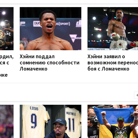
рдил,
Хэйни поддал
Хэйни заявил о
ся с
сомнению способности
возможном перено
Ломаченко
боя с Ломаченко
нке