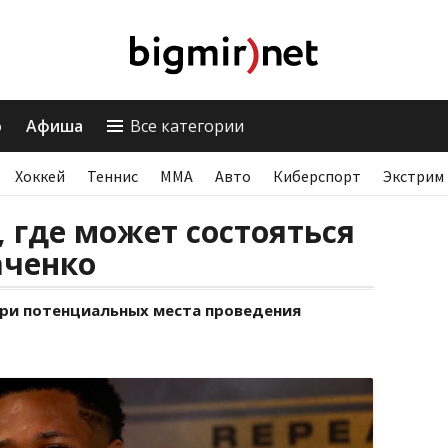
о
Афиша
Все категории
Хоккей
Теннис
ММА
Авто
Киберспорт
Экстрим
, где может состояться
аченко
ри потенциальных места проведения