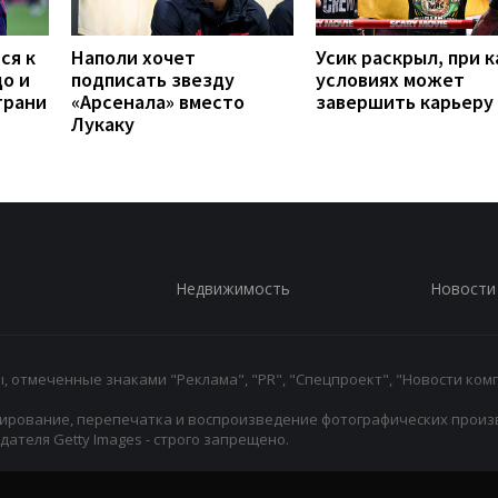
ся к
Наполи хочет
Усик раскрыл, при к
до и
подписать звезду
условиях может
грани
«Арсенала» вместо
завершить карьеру
Лукаку
Недвижимость
Новости
 отмеченные знаками "Реклама", "PR", "Спецпроект", "Новости комп
ирование, перепечатка и воспроизведение фотографических произ
ателя Getty Images - строго запрещено.