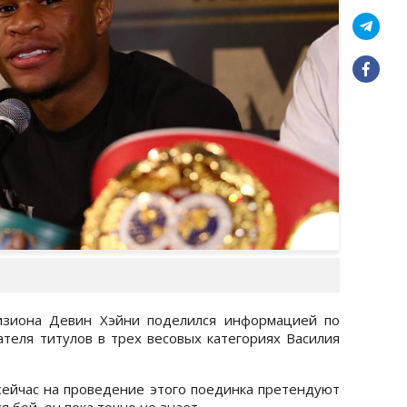
изиона Девин Хэйни поделился информацией по
теля титулов в трех весовых категориях Василия
 сейчас на проведение этого поединка претендуют
я бой, он пока точно не знает.