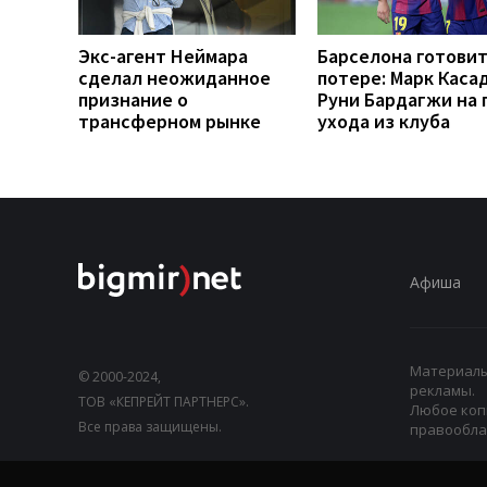
Экс-агент Неймара
Барселона готовит
сделал неожиданное
потере: Марк Каса
признание о
Руни Бардагжи на 
трансферном рынке
ухода из клуба
Афиша
Материалы,
© 2000-2024,
рекламы.
ТОВ «КЕПРЕЙТ ПАРТНЕРС».
Любое коп
Все права защищены.
правооблад