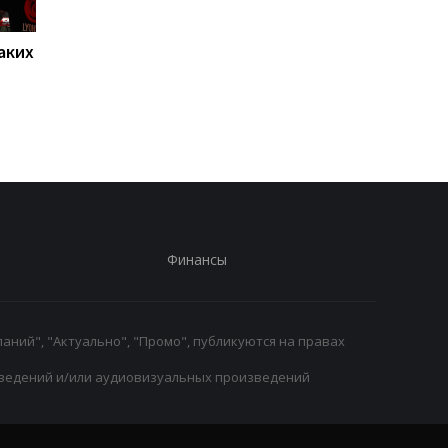
аких
Нойер: Бавария готова к
Алонсо готовится к
новому сезону после
массовому распрод
победы над Астон
игроков Челси в лет
Виллой
трансферное окно
Финансы
аний", "Актуально", "Промо", публикуются на правах
ведений и/или аудиовизуальных произведений