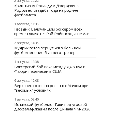
2 августа, 20:22
Криштиану Роналду и Джорджина
Родригес: свадьба года на родине
футболиста
1 августа, 11:35
Гвоздик: Величайшим боксером всех
времен является Рэй Робинсон, а не Али
2 августа, 14:35
Мудрик готов вернуться в большой
футбол: мнение бывшего тренера
4 августа, 12:38
Боксерский бой века между Джошуа и
Фьюри перенесен в США
6 августа, 10:08
Верховен готов на реванш с Усиком при
"весомых" условиях
1 августа, 08:40
Испанский футболист Гави под угрозой
дисквалификации после финала ЧМ-2026