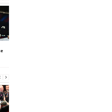
Отец Хэйни: Мы знаем,
Экс-агент Неймара
се
что бой с Ломаченко
сделал неожиданно
ждут
признание о
трансферном рынке