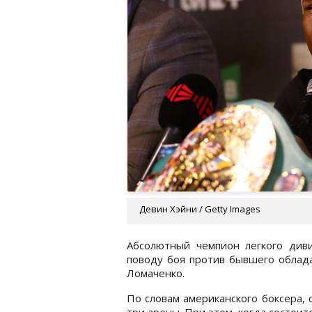
Девин Хэйни / Getty Images
Абсолютный чемпион легкого див
поводу боя против бывшего облада
Ломаченко.
По словам американского боксера,
три арены. При этом, когда состоитс