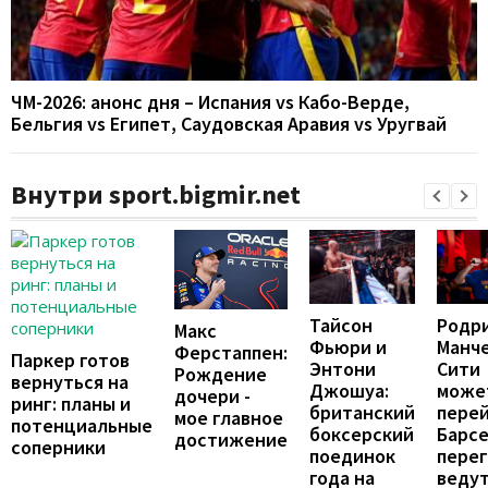
ЧМ-2026: анонс дня – Испания vs Кабо-Верде,
Бельгия vs Египет, Саудовская Аравия vs Уругвай
Внутри sport.bigmir.net
Тайсон
Родри
Макс
Фьюри и
Манч
Ферстаппен:
Паркер готов
Энтони
Сити
Рождение
вернуться на
Джошуа:
може
дочери -
ринг: планы и
британский
перей
мое главное
потенциальные
боксерский
Барсе
достижение
соперники
поединок
пере
года на
веду