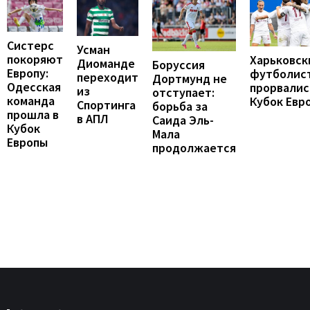
Систерс
Усман
покоряют
Харьковск
Диоманде
Боруссия
Европу:
футболис
переходит
Дортмунд не
Одесская
прорвалис
из
отступает:
команда
Кубок Евр
Спортинга
борьба за
прошла в
в АПЛ
Саида Эль-
Кубок
Мала
Европы
продолжается