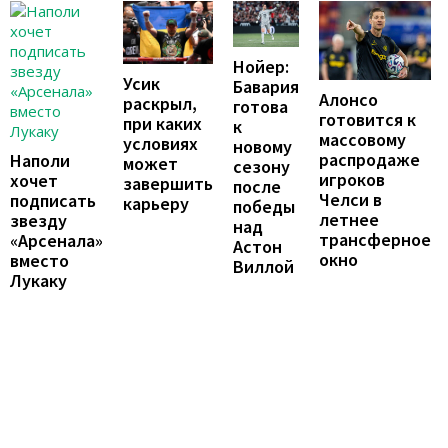
Нойер:
Усик
Бавария
Алонсо
раскрыл,
готова
готовится к
при каких
к
массовому
условиях
новому
распродаже
Наполи
может
сезону
игроков
хочет
завершить
после
Челси в
подписать
карьеру
победы
летнее
звезду
над
трансферное
«Арсенала»
Астон
окно
вместо
Виллой
Лукаку