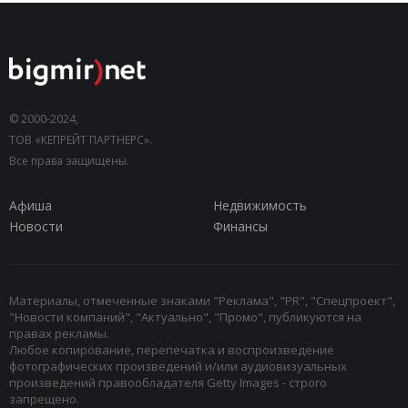
© 2000-2024,
ТОВ «КЕПРЕЙТ ПАРТНЕРС».
Все права защищены.
Афиша
Недвижимость
Новости
Финансы
Материалы, отмеченные знаками "Реклама", "PR", "Спецпроект",
"Новости компаний", "Актуально", "Промо", публикуются на
правах рекламы.
Любое копирование, перепечатка и воспроизведение
фотографических произведений и/или аудиовизуальных
произведений правообладателя Getty Images - строго
запрещено.