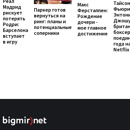
Реал
Тайсо
Макс
Мадрид
Фьюри
Паркер готов
Ферстаппен:
рискует
Энтон
вернуться на
Рождение
потерять
Джошу
ринг: планы и
дочери -
Родри:
брита
потенциальные
мое главное
Барселона
боксе
соперники
достижение
вступает
поеди
в игру
года н
Netflix