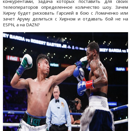
конкурентами, задача которых поставить для своих
телеоператоров определенное количество шоу. Зачем
Хирну будет рисковать Гарсией в бою с Ломаченко или
зачет Аруму делиться с Хирном и отдавать бой не на
ESPN, а на DAZN?