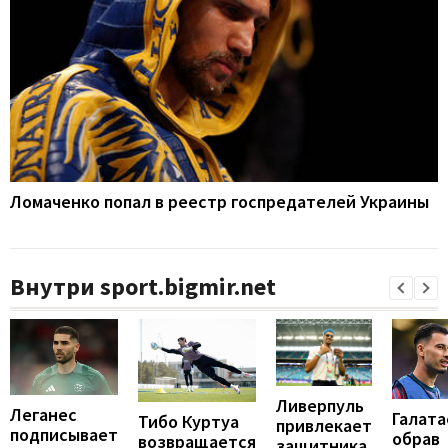
Ломаченко попал в реестр госпредателей Украины
Внутри sport.bigmir.net
Ливерпуль
Леганес
Галата
Тибо Куртуа
привлекает
подписывает
обрав
возвращается
защитника