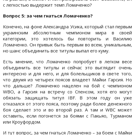
с легкостью выдержит темп Ломаченко?
Вопрос 5: за чем гнаться Ломаченко?
Конечно, на фоне Александра Усика, который стал первым
украинским абсолютным чемпионом мира в своей
категории, это хотелось бы повторить и Василию
Ломаченко. Он привык быть первым во всем, уникальным,
но шанс объединить все титулы выпал его куму.
Есть мнение, что Ломаченко попробует в легком весе
объединить все титулы и сейчас это выглядит очень
интересно и для него, и для болельщиков в свете того,
что двумя из четырех поясов владеет Майки Гарсия. Но
что дальше? Ломаченко нацелен на бой с чемпионом
WBO, а Гарсия на встречу со Спенсом, хотя его могут
обязать защищать титул IBF. В этом году он уже
отказался от этого пояса, поэтому ради более денежного
боя сделает это и во второй раз. А там и WBC может
оставить, если погонется за боями с Пакьяо, Турманом
или Кроуфордом.
И тут вопрос, за чем гнаться Ломаченко – за боем с Майки