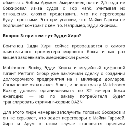
обжегся с Бобом Арумом. Американец почти 2,5 года не
боксировал из-за судов с Top Rank. Учитывая их
отношения, сложно представить, что их переговоры
будут простыми. Это при условии, что Майки Гарсия не
подпишет контракт с кем-то. Например, Эдди Хирном…
Вопрос 3: при чем тут Эдди Хирн?
Британец Эдди Хирн сейчас превращается в самого
влиятельного промоутера мирового бокса и как раз
вышел завоевывать американский рынок
Matchroom Boxing Эдди Хирна и медийный цифровой
гигант Perform Group уже заключили сделку о создании
долгосрочного предприятия на 1 миллиард долларов.
Соглашение охватывает 8 лет, и по контракту Matchroom
Boxing должны организовывать по 32 вечера бокса
ежегодно — их по заказу потребителя будет
транслировать стриминг-сервис DAZN.
Для этого Хирн намерен заполучить топовых боксеров и
он не скрывает, что ведет переговоры с Майки Гарсией.
Хирн и Арум в таком случае становятся прямыми