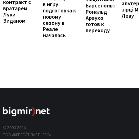
контракт с
альте
в игру:
Барселоны:
вратарем
зірці М
подготовка к
Рональд
Луки
Леау
новому
Араухо
Зиданом
сезону в
готов к
Реале
переходу
началась
© 2000-2024,
ТОВ «КЕПРЕЙТ ПАРТНЕРС».