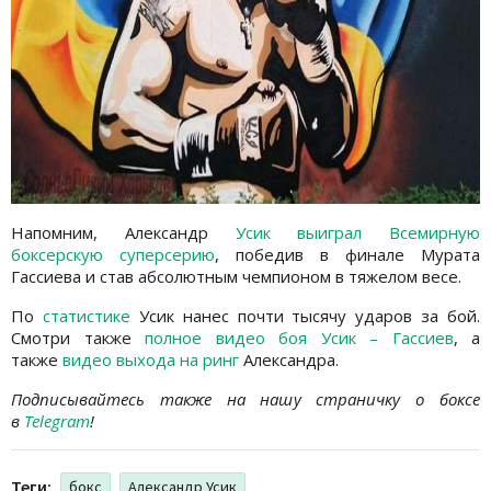
Напомним, Александр
Усик выиграл Всемирную
боксерскую суперсерию
, победив в финале Мурата
Гассиева и став абсолютным чемпионом в тяжелом весе.
По
статистике
Усик нанес почти тысячу ударов за бой.
Смотри также
полное видео боя Усик – Гассиев
, а
также
видео выхода на ринг
Александра.
Подписывайтесь также на нашу страничку о боксе
в
Telegram
!
Теги:
бокс
Александр Усик