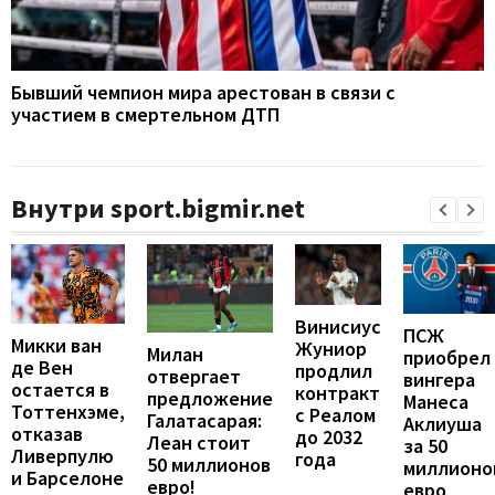
Бывший чемпион мира арестован в связи с
участием в смертельном ДТП
Внутри sport.bigmir.net
Винисиус
ПСЖ
Микки ван
Жуниор
Милан
приобрел
де Вен
продлил
отвергает
вингера
остается в
контракт
предложение
Манеса
Тоттенхэме,
с Реалом
Галатасарая:
Аклиуша
отказав
до 2032
Леан стоит
за 50
Ливерпулю
года
50 миллионов
миллионо
и Барселоне
евро!
евро