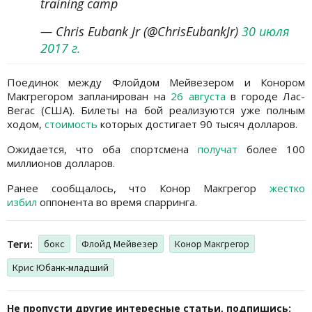
training camp
— Chris Eubank Jr (@ChrisEubankJr)
30 июля
2017 г.
Поединок между Флойдом Мейвезером и Конором
Макгрегором запланирован на
26 августа
в городе Лас-
Вегас (США). Билеты на бой реализуются уже полным
ходом,
стоимость
которых достигает 90 тысяч долларов.
Ожидается, что оба спортсмена
получат
более 100
миллионов долларов.
Ранее сообщалось, что Конор Макгрегор
жестко
избил
оппонента во время спарринга.
Теги:
бокс
Флойд Мейвезер
Конор Макгрегор
Крис Юбанк-младший
Не пропусти другие интересные статьи, подпишись: