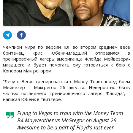
Чемпион мира по версии IBF во втором среднем весе
британец Крис Юбенк-младший отправился в
тренировочный лагерь американца Флойда Мейвезера-
младшего и будет помогать ему готовиться к бою с
Конором Макгрегором
“Лечу в Вегас тренироваться с Money Team перед боем
Мейвезер - Макгрегор 26 августа. Невероятно быть
частью последнего тренировочного лагеря Флойда“, -
написал Юбенк в твиттере.
Flying to Vegas to train with the Money Team
B4 Mayweather vs McGregor on August 26.
Awesome to be a part of Floyd's last ever