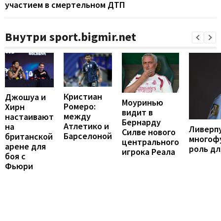
участием в смертельном ДТП
Внутри sport.bigmir.net
Кристиан
Джошуа и
Моуринью
Ромеро:
Хирн
видит в
между
настаивают
Бернарду
Атлетико и
на
Ливерп
Силве нового
Барселоной
британской
многоф
центрального
арене для
роль дл
игрока Реала
боя с
Фьюри