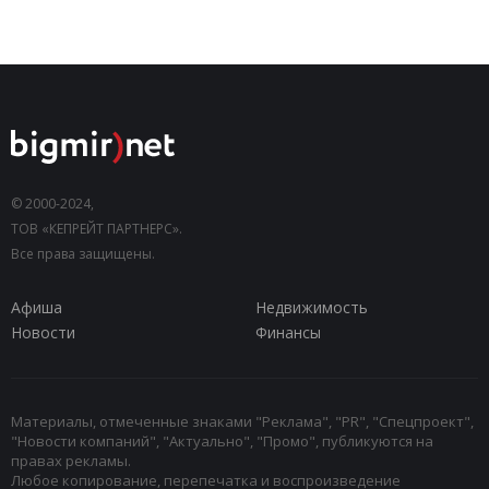
© 2000-2024,
ТОВ «КЕПРЕЙТ ПАРТНЕРС».
Все права защищены.
Афиша
Недвижимость
Новости
Финансы
Материалы, отмеченные знаками "Реклама", "PR", "Спецпроект",
"Новости компаний", "Актуально", "Промо", публикуются на
правах рекламы.
Любое копирование, перепечатка и воспроизведение