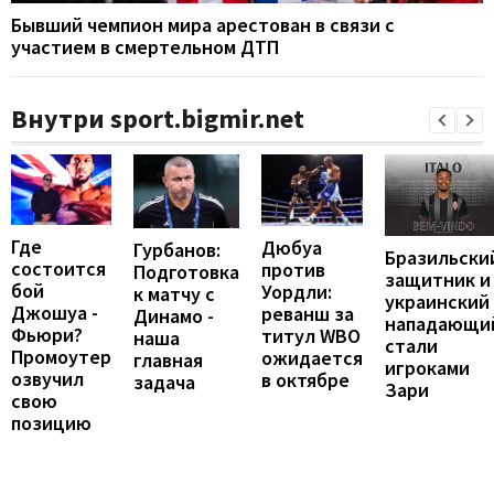
Бывший чемпион мира арестован в связи с
участием в смертельном ДТП
Внутри sport.bigmir.net
Где
Дюбуа
Гурбанов:
Бразильски
состоится
против
Подготовка
защитник и
бой
Уордли:
к матчу с
украинский
Джошуа -
реванш за
Динамо -
нападающи
Фьюри?
титул WBO
наша
стали
Промоутер
ожидается
главная
игроками
озвучил
в октябре
задача
Зари
свою
позицию