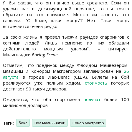
Я бы сказал, что он панчер выше среднего. Если он
ударит вас в десятиунцевой перчатке, то вы точно
обратите на это внимание. Можно ли назвать это
словами: "О боже, какая мощь"? Нет. Такая мощь
встречается очень редко.
За свою жизнь я провел тысячи раундов спаррингов с
сотнями людей. Лишь немногие из них обладали
действительно мощным ударом", – цитирует
Малиньяджи
Boxing Scene
.
Отметим, что поединок между Флойдом Мейвезером-
младшим и Конором Макгрегором запланирован на
26
августа
в городе Лас-Вегас (США). Билеты на бой
реализуются уже полным ходом,
стоимость
которых
достигает 90 тысяч долларов.
Ожидается, что оба спортсмена
получат
более 100
миллионов долларов.
Теги:
бокс
Пол Малиньяджи
Конор Макгрегор