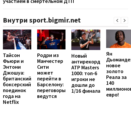
участием в смертельном ДТП
Внутри sport.bigmir.net
Ян
Тайсон
Родри из
Новый
Дьоманде
Фьюри и
Манчестер
антирекорд
новое
Энтони
Сити
ATP Masters
золото
Джошуа:
может
1000: топ-6
Реала за
британский
перейти в
игроки не
140
боксерский
Барселону:
дошли до
миллионо
поединок
переговоры
1/16 финала
евро!
года на
ведутся
Netflix