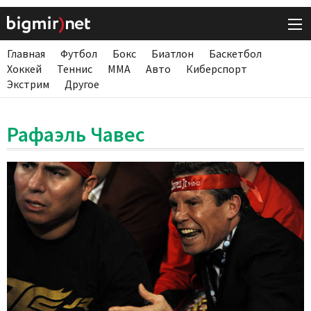
Главная
Футбол
Бокс
Биатлон
Баскетбол
Хоккей
Теннис
ММА
Авто
Киберспорт
Экстрим
Другое
Рафаэль Чавес