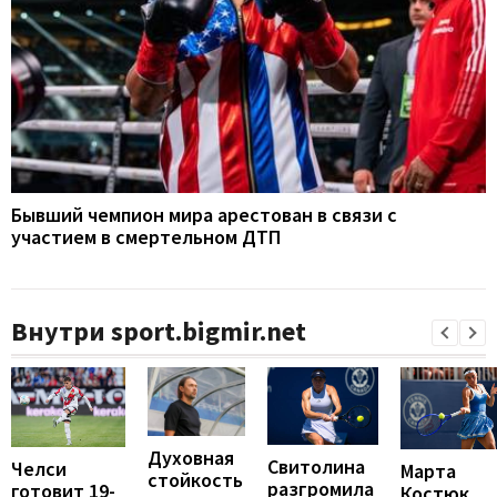
Бывший чемпион мира арестован в связи с
участием в смертельном ДТП
Внутри sport.bigmir.net
Духовная
Свитолина
Челси
Марта
стойкость
разгромила
готовит 19-
Костюк