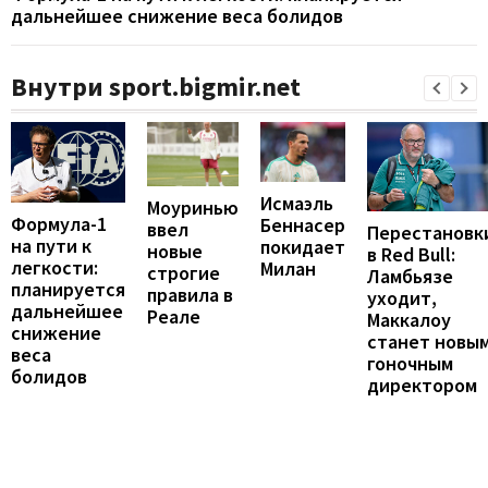
дальнейшее снижение веса болидов
Внутри sport.bigmir.net
Исмаэль
Моуринью
Формула-1
Беннасер
ввел
Перестановк
на пути к
покидает
новые
в Red Bull:
легкости:
Милан
строгие
Ламбьязе
планируется
правила в
уходит,
дальнейшее
Реале
Маккалоу
снижение
станет новы
веса
гоночным
болидов
директором