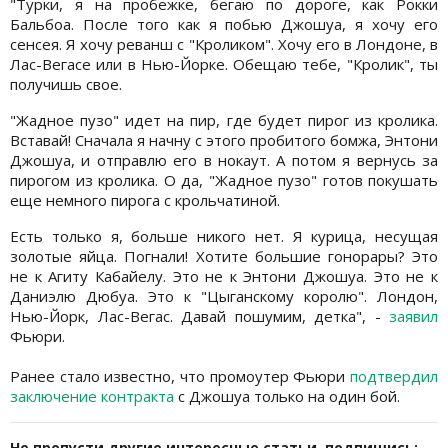
"Турки, я на пробежке, бегаю по дороге, как Рокки
Бальбоа. После того как я побью Джошуа, я хочу его
сенсея. Я хочу реванш с "Кроликом". Хочу его в Лондоне, в
Лас-Вегасе или в Нью-Йорке. Обещаю тебе, "Кролик", ты
получишь свое.
"Жадное пузо" идет на пир, где будет пирог из кролика.
Вставай! Сначала я начну с этого пробитого бомжа, Энтони
Джошуа, и отправлю его в нокаут. А потом я вернусь за
пирогом из кролика. О да, "Жадное пузо" готов покушать
еще немного пирога с крольчатиной.
Есть только я, больше никого нет. Я курица, несущая
золотые яйца. Погнали! Хотите большие гонорары? Это
не к Агиту Кабайелу. Это не к Энтони Джошуа. Это не к
Даниэлю Дюбуа. Это к "Цыганскому королю". Лондон,
Нью-Йорк, Лас-Вегас. Давай пошумим, детка", -
заявил
Фьюри.
Ранее стало известно, что промоутер Фьюри
подтвердил
заключение контракта
с Джошуа только на один бой.
Не пропусти другие интересные статьи, подпишись: