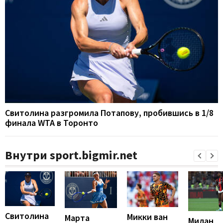
Свитолина разгромила Потапову, пробившись в 1/8
финала WTA в Торонто
Внутри sport.bigmir.net
Свитолина
Микки ван
Марта
Милан