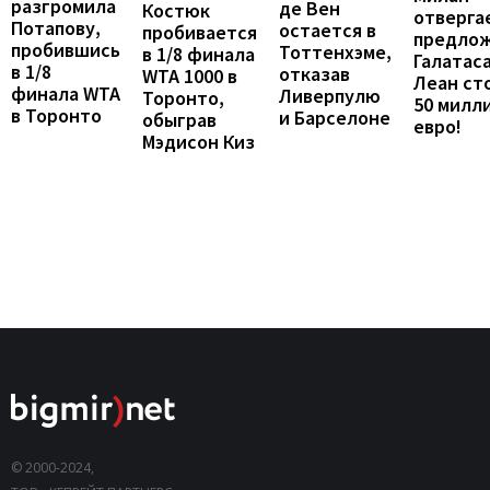
разгромила
де Вен
Костюк
отверга
Потапову,
остается в
пробивается
предло
пробившись
Тоттенхэме,
в 1/8 финала
Галатаса
в 1/8
отказав
WTA 1000 в
Леан ст
финала WTA
Ливерпулю
Торонто,
50 милл
в Торонто
и Барселоне
обыграв
евро!
Мэдисон Киз
© 2000-2024,