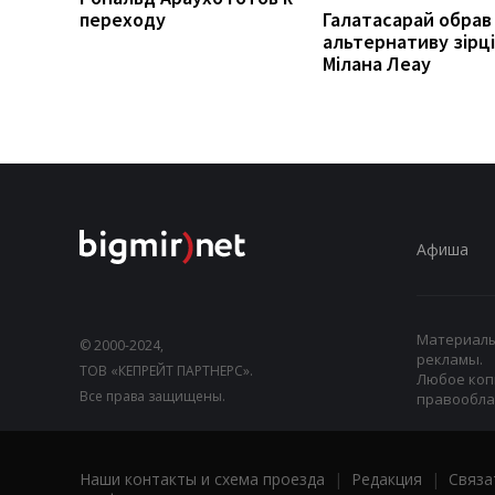
переходу
Галатасарай обрав
альтернативу зірці
Мілана Леау
Афиша
Материалы,
© 2000-2024,
рекламы.
ТОВ «КЕПРЕЙТ ПАРТНЕРС».
Любое коп
Все права защищены.
правооблад
Наши контакты и схема проезда
|
Редакция
|
Связа