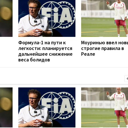
Формула-1 на пути к
Моуринью ввел нов
легкости: планируется
строгие правила в
дальнейшее снижение
Реале
веса болидов