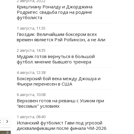
2 августа, 20:22
Криштиану Роналду и Джорджина
Родригес: свадьба года на родине
футболиста
1 августа, 11:35
Гвоздик: Величайшим боксером всех
времен является Рэй Робинсон, а не Али
2 августа, 14:35
Мудрик готов вернуться в большой
футбол: мнение бывшего тренера
4 августа, 12:38
Боксерский бой века между Джошуа и
Фьюри перенесен в США
6 августа, 10:08
Верховен готов на реванш с Усиком при
"весомых" условиях
1 августа, 08:40
Испанский футболист Гави под угрозой
дисквалификации после финала ЧМ-2026