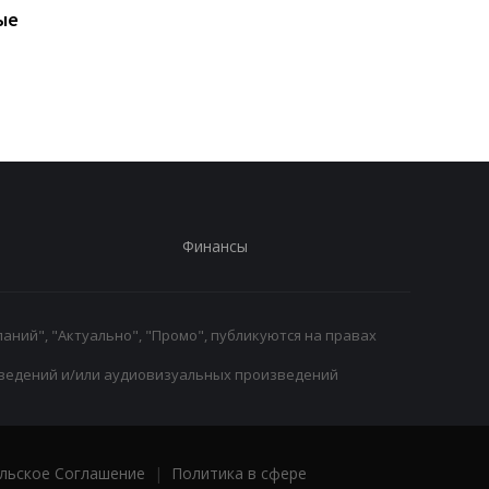
ые
Исмаэль Беннасер
Перестановки в Red
покидает Милан
Bull: Ламбьязе уходи
Маккалоу станет но
гоночным директор
Финансы
аний", "Актуально", "Промо", публикуются на правах
ведений и/или аудиовизуальных произведений
льское Соглашение
|
Политика в сфере