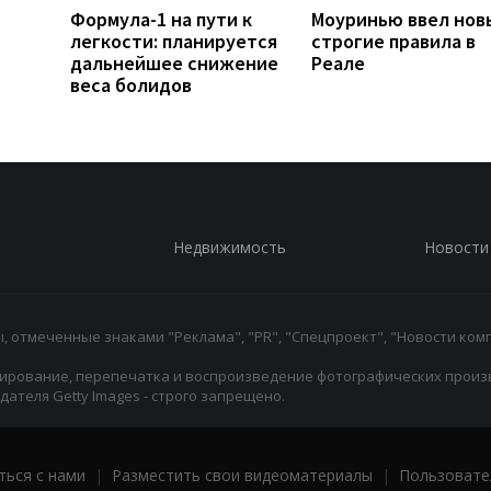
Формула-1 на пути к
Моуринью ввел нов
легкости: планируется
строгие правила в
дальнейшее снижение
Реале
веса болидов
Недвижимость
Новости
 отмеченные знаками "Реклама", "PR", "Спецпроект", "Новости комп
ирование, перепечатка и воспроизведение фотографических произ
ателя Getty Images - строго запрещено.
ться с нами
|
Разместить свои видеоматериалы
|
Пользовате