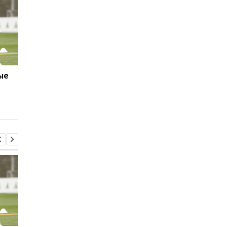
ые
Исмаэль Беннасер
Перестановки в Red
покидает Милан
Bull: Ламбьязе уходи
Маккалоу станет но
гоночным директор