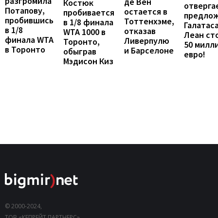
разгромила
де Вен
Костюк
отверга
Потапову,
остается в
пробивается
предло
пробившись
Тоттенхэме,
в 1/8 финала
Галатаса
в 1/8
отказав
WTA 1000 в
Леан ст
финала WTA
Ливерпулю
Торонто,
50 милл
в Торонто
и Барселоне
обыграв
евро!
Мэдисон Киз
© 2000-2024,
ТОВ «КЕПРЕЙТ ПАРТНЕРС».