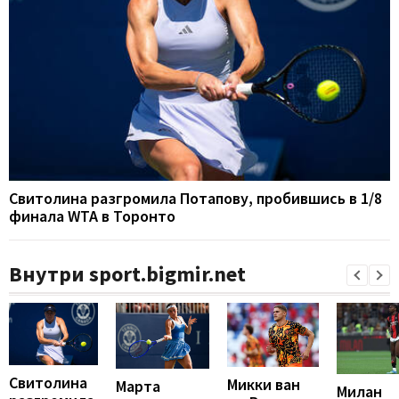
Свитолина разгромила Потапову, пробившись в 1/8
финала WTA в Торонто
Внутри sport.bigmir.net
Свитолина
Микки ван
Марта
Милан