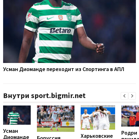
Усман Диоманде переходит из Спортинга в АПЛ
Внутри sport.bigmir.net
Усман
Родри
Харьковские
Диоманде
Боруссия
покид