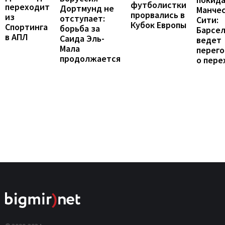
футболистки
переходит
Дортмунд не
Манче
прорвались в
из
отступает:
Сити:
Кубок Европы
Спортинга
борьба за
Барсе
в АПЛ
Саида Эль-
ведет
Мала
перег
продолжается
о пере