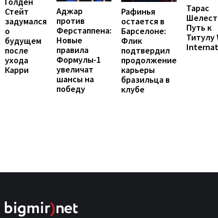
Голден
Тарас
Аджар
Рафинья
Стейт
Шелест
против
остается в
задумался
Путь к
Ферстаппена:
Барселоне:
о
Титулу
Новые
Флик
будущем
Internat
правила
подтвердил
после
Формулы-1
продолжение
ухода
увеличат
карьеры
Карри
шансы на
бразильца в
победу
клубе