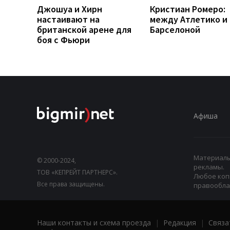
Джошуа и Хирн
Кристиан Ромеро:
настаивают на
между Атлетико и
британской арене для
Барселоной
боя с Фьюри
Афиша
Материалы,
© 2000-2024,
рекламы.
ТОВ «КЕПРЕЙТ ПАРТНЕРС».
Любое коп
Все права защищены.
правооблад
Наши контакты и схема проезда
|
Редакция
|
Связа