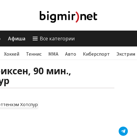
о
Афиша
Все категории
Хоккей
Теннис
ММА
Авто
Киберспорт
Экстрим
иксен, 90 мин.,
ур