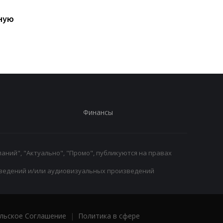
Ушел из жизни Хорхе
Свитолина шагнула 
ную
Месси, отец Лионеля
четвертьфинал WTA
Месси
1000, обыграв
Анисимову
Финансы
аний", "Актуально", "Промо", публикуются на правах
ведений и/или аудиовизуальных произведений
льское Соглашение
|
Политика в сфере