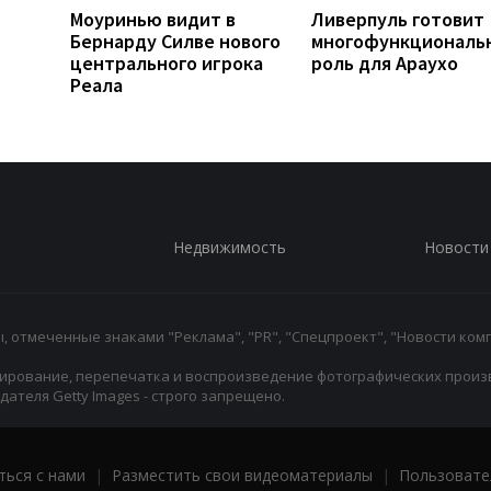
Моуринью видит в
Ливерпуль готовит
Бернарду Силве нового
многофункциональ
центрального игрока
роль для Араухо
Реала
Недвижимость
Новости
 отмеченные знаками "Реклама", "PR", "Спецпроект", "Новости комп
ирование, перепечатка и воспроизведение фотографических произ
ателя Getty Images - строго запрещено.
ться с нами
|
Разместить свои видеоматериалы
|
Пользовате