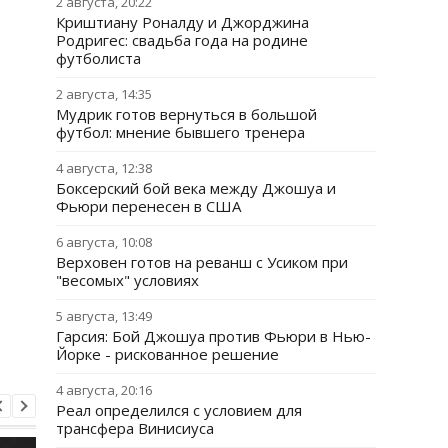
2 августа, 20:22
Криштиану Роналду и Джорджина
Родригес: свадьба года на родине
футболиста
2 августа, 14:35
Мудрик готов вернуться в большой
футбол: мнение бывшего тренера
4 августа, 12:38
Боксерский бой века между Джошуа и
Фьюри перенесен в США
6 августа, 10:08
Верховен готов на реванш с Усиком при
"весомых" условиях
5 августа, 13:49
Гарсия: Бой Джошуа против Фьюри в Нью-
Йорке - рискованное решение
4 августа, 20:16
Реал определился с условием для
трансфера Винисиуса