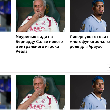
Моуринью видит в
Ливерпуль готовит
Бернарду Силве нового
многофункциональ
центрального игрока
роль для Араухо
Реала