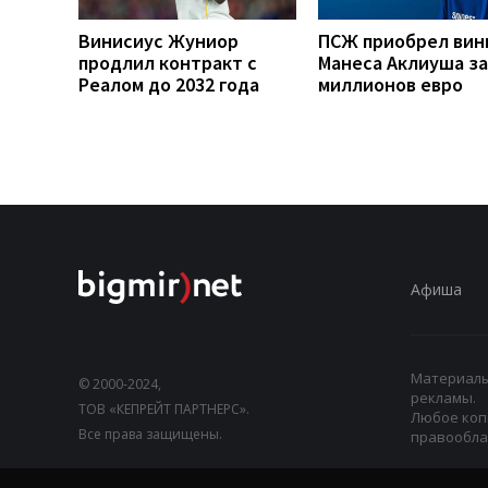
Винисиус Жуниор
ПСЖ приобрел вин
продлил контракт с
Манеса Аклиуша за
Реалом до 2032 года
миллионов евро
Афиша
Материалы,
© 2000-2024,
рекламы.
ТОВ «КЕПРЕЙТ ПАРТНЕРС».
Любое коп
Все права защищены.
правооблад