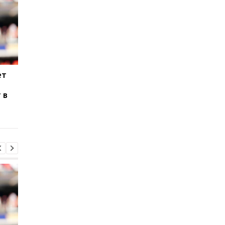
ет
Паркер готов вернуться
Макс Ферстаппен:
на ринг: планы и
Рождение дочери - 
 в
потенциальные
главное достижени
соперники