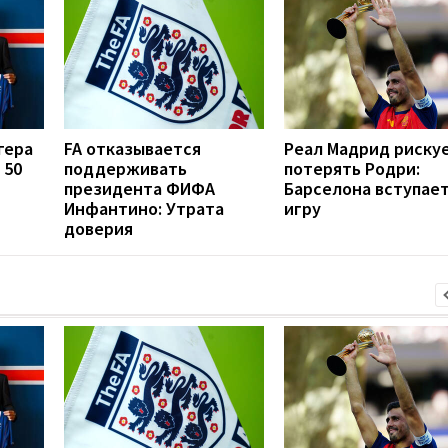
гера
FA отказывается
Реал Мадрид риску
 50
поддерживать
потерять Родри:
президента ФИФА
Барселона вступает
Инфантино: Утрата
игру
доверия