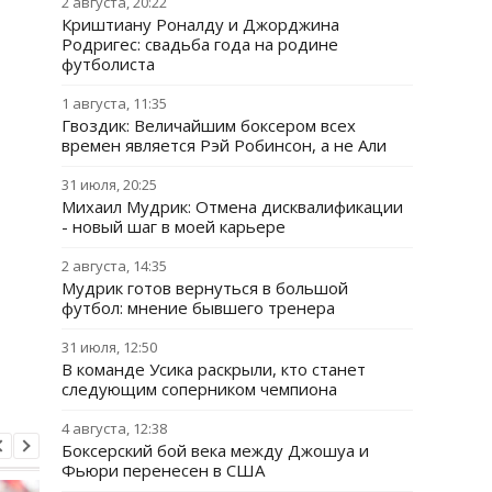
2 августа, 20:22
Криштиану Роналду и Джорджина
Родригес: свадьба года на родине
футболиста
1 августа, 11:35
Гвоздик: Величайшим боксером всех
времен является Рэй Робинсон, а не Али
31 июля, 20:25
Михаил Мудрик: Отмена дисквалификации
- новый шаг в моей карьере
2 августа, 14:35
Мудрик готов вернуться в большой
футбол: мнение бывшего тренера
31 июля, 12:50
В команде Усика раскрыли, кто станет
следующим соперником чемпиона
4 августа, 12:38
Боксерский бой века между Джошуа и
Фьюри перенесен в США