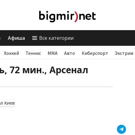
о
Афиша
Все категории
Хоккей
Теннис
ММА
Авто
Киберспорт
Экстрим
ь, 72 мин., Арсенал