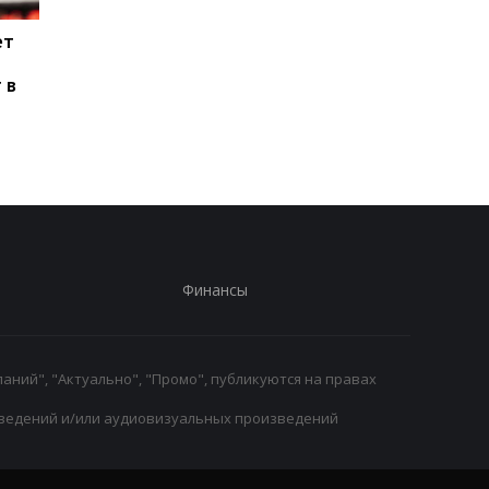
ет
Паркер готов вернуться
Макс Ферстаппен:
на ринг: планы и
Рождение дочери - 
 в
потенциальные
главное достижени
соперники
Финансы
аний", "Актуально", "Промо", публикуются на правах
ведений и/или аудиовизуальных произведений