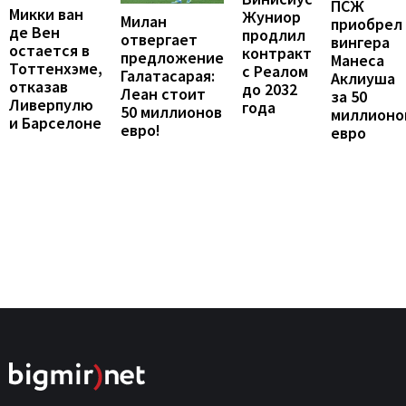
ПСЖ
Микки ван
Жуниор
Милан
приобрел
де Вен
продлил
отвергает
вингера
остается в
контракт
предложение
Манеса
Тоттенхэме,
с Реалом
Галатасарая:
Аклиуша
отказав
до 2032
Леан стоит
за 50
Ливерпулю
года
50 миллионов
миллионо
и Барселоне
евро!
евро