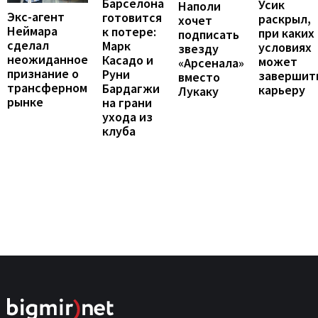
Барселона
Усик
Наполи
Экс-агент
готовится
раскрыл,
хочет
Неймара
к потере:
при каких
подписать
сделал
Марк
условиях
звезду
неожиданное
Касадо и
может
«Арсенала»
признание о
Руни
завершит
вместо
трансферном
Бардагжи
карьеру
Лукаку
рынке
на грани
ухода из
клуба