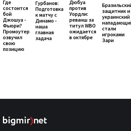
Где
Дюбуа
Гурбанов:
Бразильски
состоится
против
Подготовка
защитник и
бой
Уордли:
к матчу с
украинский
Джошуа -
реванш за
Динамо -
нападающи
Фьюри?
титул WBO
наша
стали
Промоутер
ожидается
главная
игроками
озвучил
в октябре
задача
Зари
свою
позицию