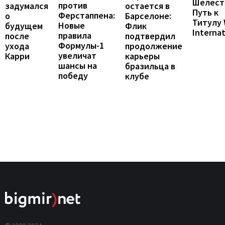
Шелест
против
остается в
задумался
Путь к
Ферстаппена:
Барселоне:
о
Титулу
Новые
Флик
будущем
Internat
правила
подтвердил
после
Формулы-1
продолжение
ухода
увеличат
карьеры
Карри
шансы на
бразильца в
победу
клубе