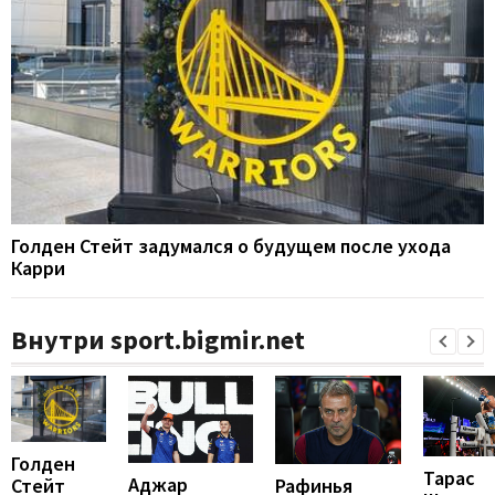
Голден Стейт задумался о будущем после ухода
Карри
Внутри sport.bigmir.net
Голден
Тарас
Аджар
Рафинья
Стейт